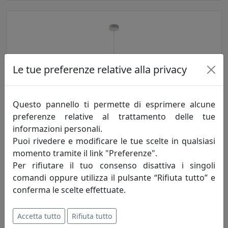
Le tue preferenze relative alla privacy
Questo pannello ti permette di esprimere alcune
LAMPADA A SOSPENSIONE ARCHETYPE PL48 MOROSINI,
preferenze relative al trattamento delle tue
DIMMERABILE, CODICE 0640SO06NELW, COLORE NERO
informazioni personali.
Morosini
Puoi rivedere e modificare le tue scelte in qualsiasi
momento tramite il link "Preferenze".
647,00 €
Per rifiutare il tuo consenso disattiva i singoli
comandi oppure utilizza il pulsante “Rifiuta tutto” e
conferma le scelte effettuate.
Accetta tutto
Rifiuta tutto