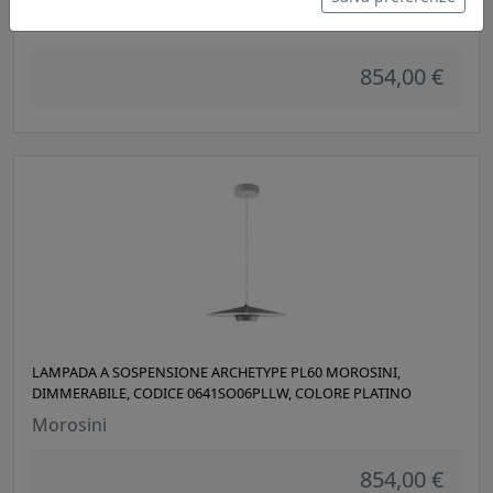
Morosini
854,00 €
LAMPADA A SOSPENSIONE ARCHETYPE PL60 MOROSINI,
DIMMERABILE, CODICE 0641SO06PLLW, COLORE PLATINO
Morosini
854,00 €