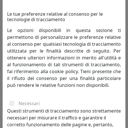
Le tue preferenze relative al consenso per le
tecnologie di tracciamento
Le opzioni disponibili in questa sezione ti
permettono di personalizzare le preferenze relative
LAMPADA A SOSPENSIONE ARCHETYPE PL60 MOROSINI,
al consenso per qualsiasi tecnologia di tracciamento
DIMMERABILE, CODICE 0641SO06BILW, COLORE BIANCO
utilizzata per le finalità descritte di seguito. Per
Morosini
ottenere ulteriori informazioni in merito all'utilità e
al funzionamento di tali strumenti di tracciamento,
775,00 €
fai riferimento alla cookie policy. Tieni presente che
il rifiuto del consenso per una finalità particolare
può rendere le relative funzioni non disponibili.
Necessari
Questi strumenti di tracciamento sono strettamente
necessari per misurare il traffico e garantire il
corretto funzionamento delle pagine e, pertanto,