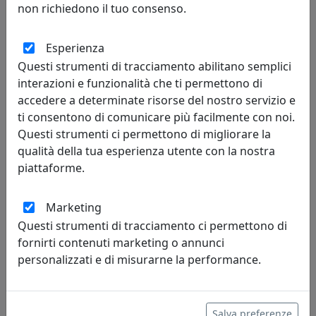
non richiedono il tuo consenso.
LAMPADA A SOSPENSIONE ARCHETYPE PL60 MOROSINI,
Esperienza
DIMMERABILE, CODICE 0641SO06CHLW, COLORE CHAMPAGNE
Questi strumenti di tracciamento abilitano semplici
Morosini
interazioni e funzionalità che ti permettono di
accedere a determinate risorse del nostro servizio e
854,00 €
ti consentono di comunicare più facilmente con noi.
Questi strumenti ci permettono di migliorare la
qualità della tua esperienza utente con la nostra
piattaforme.
Marketing
Questi strumenti di tracciamento ci permettono di
fornirti contenuti marketing o annunci
personalizzati e di misurarne la performance.
LAMPADA A SOSPENSIONE ARCHETYPE PL60 MOROSINI,
DIMMERABILE, CODICE 0641SO06NELW, COLORE NERO
Salva preferenze