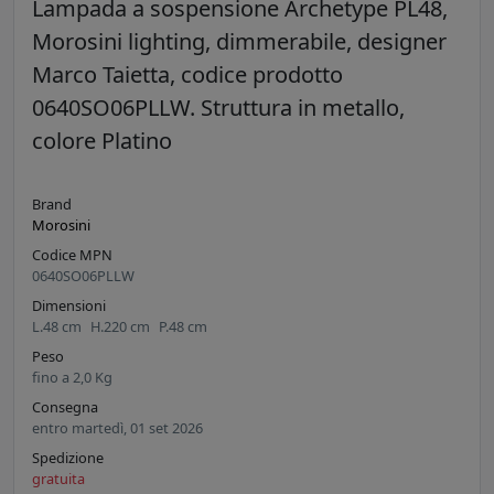
Lampada a sospensione Archetype PL48,
Morosini lighting, dimmerabile, designer
Marco Taietta, codice prodotto
0640SO06PLLW. Struttura in metallo,
colore Platino
Brand
Morosini
Codice MPN
0640SO06PLLW
Dimensioni
L.
48
cm
H.
220
cm
P.
48
cm
Peso
fino a
2,0
Kg
Consegna
entro martedì, 01 set 2026
Spedizione
gratuita