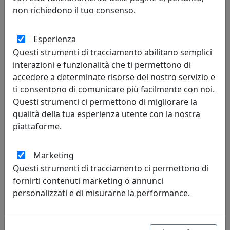
I nostri corrieri garantiscono la tracciatura delle
non richiedono il tuo consenso.
spedizioni. La merce viene consegnata al tuo
domicilio nei tempi indicati.
Esperienza
Questi strumenti di tracciamento abilitano semplici
interazioni e funzionalità che ti permettono di
accedere a determinate risorse del nostro servizio e
tempi di
ti consentono di comunicare più facilmente con noi.
consegna
Questi strumenti ci permettono di migliorare la
qualità della tua esperienza utente con la nostra
In genere sono necessari dai 7 ai 21 giorni per la
piattaforme.
confezione della merce e la consegna su tutto il
territorio italiano.
Marketing
Questi strumenti di tracciamento ci permettono di
fornirti contenuti marketing o annunci
certificati
personalizzati e di misurarne la performance.
garanzia
Per garantirti prodotti a norma, ti consegnamo la