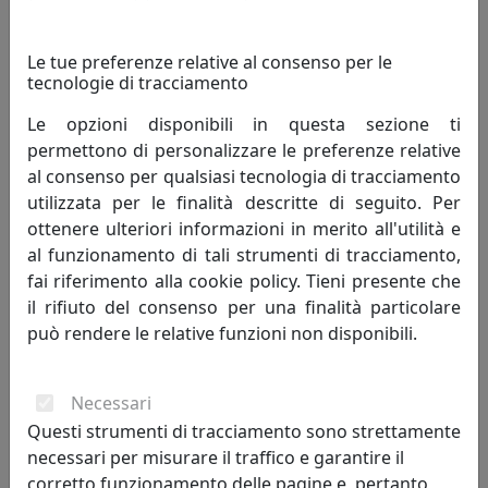
sicuri
I pagamenti tramite carta di credito viaggiano su
Le tue preferenze relative al consenso per le
protocollo SSL che garantisce la forma più alta di
tecnologie di tracciamento
sicurezza.
Le opzioni disponibili in questa sezione ti
permettono di personalizzare le preferenze relative
al consenso per qualsiasi tecnologia di tracciamento
utilizzata per le finalità descritte di seguito. Per
offerte
ottenere ulteriori informazioni in merito all'utilità e
a tempo
al funzionamento di tali strumenti di tracciamento,
fai riferimento alla cookie policy. Tieni presente che
Ciascuna offerta riporta una data di scadenza. Gli
il rifiuto del consenso per una finalità particolare
acquisti eseguiti entro la data prevista sono
può rendere le relative funzioni non disponibili.
sempre garantiti.
Necessari
spedizioni
Questi strumenti di tracciamento sono strettamente
necessari per misurare il traffico e garantire il
tracciate
corretto funzionamento delle pagine e, pertanto,