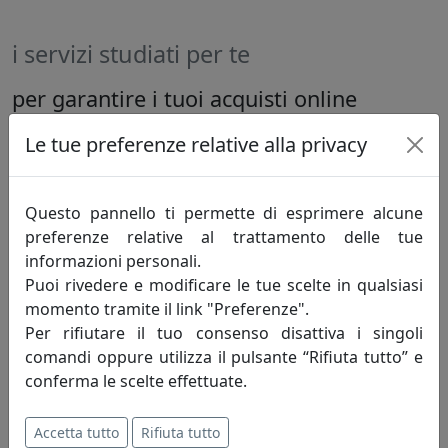
i servizi studiati per te
per garantire i tuoi acquisti online
abbiamo pensato a questi servizi
Le tue preferenze relative alla privacy
Questo pannello ti permette di esprimere alcune
prezzi
preferenze relative al trattamento delle tue
chiari
informazioni personali.
Puoi rivedere e modificare le tue scelte in qualsiasi
Il prezzo dei nostri prodotti è fra i più bassi che
momento tramite il link "Preferenze".
puoi trovare online ed inoltre la spedizione è
Per rifiutare il tuo consenso disattiva i singoli
sempre gratuita.
comandi oppure utilizza il pulsante “Rifiuta tutto” e
conferma le scelte effettuate.
pagamenti
Accetta tutto
Rifiuta tutto