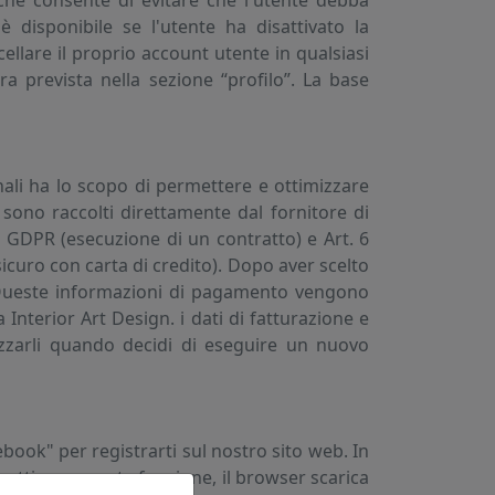
che consente di evitare che l'utente debba
 disponibile se l'utente ha disattivato la
llare il proprio account utente in qualsiasi
a prevista nella sezione “profilo”. La base
nali ha lo scopo di permettere e ottimizzare
sono raccolti direttamente dal fornitore di
) GDPR (esecuzione di un contratto) e Art. 6
icuro con carta di credito). Dopo aver scelto
zi. Queste informazioni di pagamento vengono
nterior Art Design. i dati di fatturazione e
lizzarli quando decidi di eseguire un nuovo
ebook" per registrarti sul nostro sito web. In
attivare questa funzione, il browser scarica