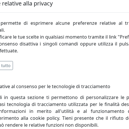
lta che si visita il nostro sito Web (vedere la sezione 6.6.)
relative alla privacy
ro sito web. Se utilizzi la funzione "Accedi con Facebook" su
consenso affinchè ci siano trasmesse le informazioni del t
permette di esprimere alcune preferenze relative al t
che) e il tuo indirizzo e-mail Facebook. Interior Art De
li.
zo e-mail, il tuo nome e cognome, la foto e l’ID Facebook). L
icare le tue scelte in qualsiasi momento tramite il link "Pre
un contratto e misure precontrattuali).
consenso disattiva i singoli comandi oppure utilizza il puls
fettuate.
 puoi utilizzare il servizio di registrazione "Accedi con Twi
zioni necessarie per aprire l'account sul nostro sito. Per 
 tutto
ta che si visita il nostro sito Web (vedere la sezione 6.6.)
o sito web. Se utilizzi la funzione "Accedi con Twitter " s
consenso affinchè ci siano trasmesse le informazioni del 
ative al consenso per le tecnologie di tracciamento
 e il tuo indirizzo e-mail Twitter. Interior Art Design memor
li in questa sezione ti permettono di personalizzare le p
 tuo nome e cognome, la foto e l’ID Twitter). La base giuridi
i tecnologia di tracciamento utilizzata per le finalità des
o e misure precontrattuali).
informazioni in merito all'utilità e al funzionamento 
ferimento alla cookie policy. Tieni presente che il rifiuto
uò rendere le relative funzioni non disponibili.
a, puoi utilizzare il servizio di registrazione "Accedi con G