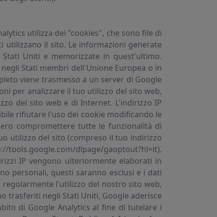
lytics utilizza dei "cookies", che sono file di
utilizzano il sito. Le informazioni generate
 Stati Uniti e memorizzate in quest'ultimo.
IP negli Stati membri dell'Unione Europea o in
ompleto viene trasmesso a un server di Google
i per analizzare il tuo utilizzo del sito web,
izzo del sito web e di Internet. L'indirizzo IP
bile rifiutare l'uso dei cookie modificando le
bero compromettere tutte le funzionalità di
uo utilizzo del sito (compreso il tuo indirizzo
tp://tools.google.com/dlpage/gaoptout?hl=it).
irizzi IP vengono ulteriormente elaborati in
no personali, questi saranno esclusi e i dati
regolarmente l'utilizzo del nostro sito web,
o trasferiti negli Stati Uniti, Google aderisce
ito di Google Analytics al fine di tutelare i