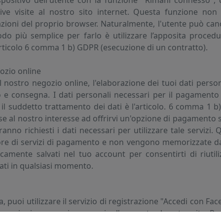
positivo dell'utente con la funzione "Rimani connesso", 
 visite al nostro sito internet. Questa funzione non è
zioni del proprio browser. Naturalmente, l'utente può cance
o più semplice per farlo è utilizzare l’apposita procedur
'articolo 6 comma 1 b) GDPR (esecuzione di un contratto).
gozio online
l nostro negozio online, l'elaborazione dei tuoi dati perso
 e consegna. I dati personali necessari per il pagamento 
 il suddetto trattamento dei dati è l'articolo. 6 comma 1 b
e al nostro interesse ad offrirvi un'opzione di pagamento s
erranno richiesti i dati necessari per utilizzare tale servi
tore di servizi di pagamento e non vengono memorizzate da I
camente salvati nel tuo account per consentirti di riuti
ati in qualsiasi momento.
 puoi utilizzare il servizio di registrazione "Accedi con Fac
azioni necessarie per aprire l'account sul nostro sito. Per 