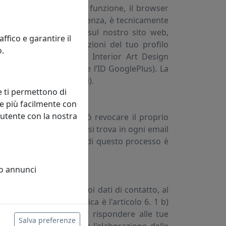
o. Per attivare questa funzione, il browser
sezione 6.6.). Di conseguenza, è tecnicamente
Accedi con GooglePlus" sul nostro sito web,
fico e garantire il
 trasmesse le informazioni del tuo profilo
o.
zzo e-mail GooglePlus. Interior Art Design
ome e cognome, la foto e l’ID GooglePlus). La
 misure precontrattuali).
e ti permettono di
e più facilmente con
 utente con la nostra
newsletter. L'utente può revocare il proprio
ink "Disiscrivimi", che si trova in ogni email
filo”. La base giuridica di questo processo è
 o annunci
 fornite, compresi i tuoi dati di contatto, al
izzati. La base giuridica è l'articolo 6. 1 b)
ento del contratto per rispondere alle tue
Salva preferenze