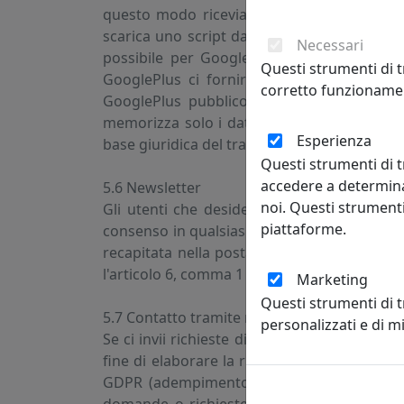
questo modo riceviamo da GooglePlus le inf
scarica uno script dai server di GooglePlus 
Necessari
possibile per GooglePlus sapere che si sta
Questi strumenti di t
GooglePlus ci fornirà alcune informazioni
corretto funzionamen
GooglePlus pubblico (nome, foto del profi
memorizza solo i dati necessari per la regis
Esperienza
base giuridica del trattamento di cui sopra 
Questi strumenti di t
accedere a determina
5.6 Newsletter
noi. Questi strumenti
Gli utenti che desiderano ricevere informaz
piattaforme.
consenso in qualsiasi momento e senza indicar
recapitata nella posta elettronica del clien
l'articolo 6, comma 1 a) GDPR (consenso).
Marketing
Questi strumenti di 
5.7 Contatto tramite modulo di contatto
personalizzati e di 
Se ci invii richieste di informazioni utilizz
fine di elaborare la richiesta. In caso di ri
GDPR (adempimento del contratto - il trat