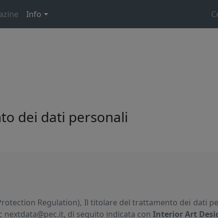
azine
Info
C
to dei dati personali
rotection Regulation), Il titolare del trattamento dei dati p
ec nextdata@pec.it, di seguito indicata con
Interior Art Des