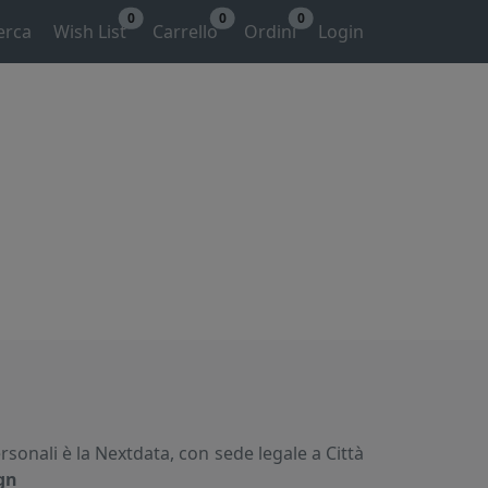
0
0
0
erca
Wish List
Carrello
Ordini
Login
ersonali è la Nextdata, con sede legale a Città
ign