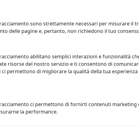
ormazioni necessarie per aprire l'account sul nostro sit
la prima volta che si visita il nostro sito Web (vedere la 
 visitando il nostro sito web. Se utilizzi la funzione "
racciamento sono strettamente necessari per misurare il traf
 su di te. Ciò richiede il tuo consenso affinchè ci siano
to delle pagine e, pertanto, non richiedono il tuo consens
lo, sesso e altre informazioni pubbliche) e il tuo indiri
trazione sul proprio sito (il tuo indirizzo e-mail, il tuo n
è l'articolo 6 comma 1 b) GDPR (esecuzione di un contratto e
racciamento abilitano semplici interazioni e funzionalità ch
te risorse del nostro servizio e ti consentono di comunicar
 ci permettono di migliorare la qualità della tua esperienza
ioni commerciali in email possono iscriversi alla nostra 
ne i motivi. Il modo più semplice per farlo è cliccare sul l
te oppure direttamente sul sito internet nella sezione “pro
tracciamento ci permettono di fornirti contenuti marketing
misurarne la performance.
ando il modulo di contatto, elaboreremo le informazioni da te
chieste successive, anche questi ulteriori dati verranno memor
tamento dei dati dell'utente è necessario per l'adempim