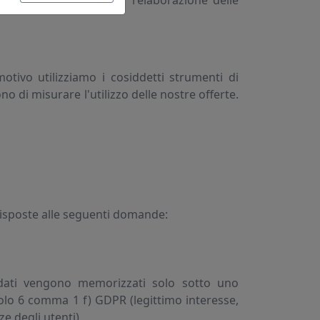
l nostro interesse per l'elaborazione delle
tivo utilizziamo i cosiddetti strumenti di
 di misurare l'utilizzo delle nostre offerte.
risposte alle seguenti domande:
 I dati vengono memorizzati solo sotto uno
colo 6 comma 1 f) GDPR (legittimo interesse,
e degli utenti).