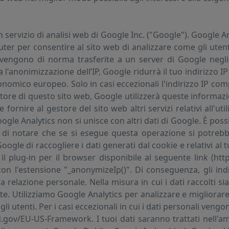
servizio di analisi web di Google Inc. ("Google"). Google Ana
er per consentire al sito web di analizzare come gli utenti 
b vengono di norma trasferite a un server di Google negli
a l'anonimizzazione dell’IP, Google ridurrà il tuo indirizzo 
economico europeo. Solo in casi eccezionali l'indirizzo IP c
store di questo sito web, Google utilizzerà queste informazion
 fornire al gestore del sito web altri servizi relativi all'util
le Analytics non si unisce con altri dati di Google. È possi
a di notare che se si esegue questa operazione si potreb
gle di raccogliere i dati generati dal cookie e relativi al t
 il plug-in per il browser disponibile al seguente link (ht
on l'estensione "_anonymizeIp()". Di conseguenza, gli ind
elazione personale. Nella misura in cui i dati raccolti sia
. Utilizziamo Google Analytics per analizzare e migliorare 
li utenti. Per i casi eccezionali in cui i dati personali vengon
d.gov/EU-US-Framework. I tuoi dati saranno trattati nell'amb