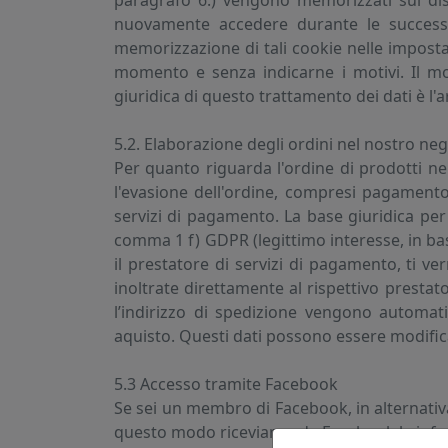
paragrafo 6.) vengono memorizzati sul dis
nuovamente accedere durante le successive
memorizzazione di tali cookie nelle imposta
momento e senza indicarne i motivi. Il mod
giuridica di questo trattamento dei dati è l
5.2. Elaborazione degli ordini nel nostro ne
Per quanto riguarda l'ordine di prodotti ne
l'evasione dell'ordine, compresi pagamento
servizi di pagamento. La base giuridica per
comma 1 f) GDPR (legittimo interesse, in bas
il prestatore di servizi di pagamento, ti v
inoltrate direttamente al rispettivo presta
l’indirizzo di spedizione vengono automati
aquisto. Questi dati possono essere modific
5.3 Accesso tramite Facebook
Se sei un membro di Facebook, in alternativa,
questo modo riceviamo da Facebook le inform