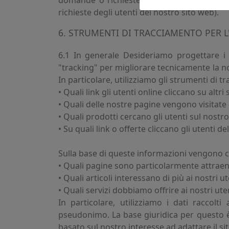
domande o richieste) nonché l’articolo 6 c
richieste degli utenti del nostro sito web).
6. STRUMENTI DI TRACCIAMENTO PER L'
6.1 In generale Desideriamo progettare i 
"tracking" per migliorare tecnicamente la no
In particolare, utilizziamo gli strumenti di 
• Quali link gli utenti online cliccano su alt
• Quali delle nostre pagine vengono visitat
• Quali prodotti cercano gli utenti sul nostro
• Su quali link o offerte cliccano gli utenti de
Sulla base di queste informazioni vengono c
• Quali pagine sono particolarmente attraenti
• Quali articoli interessano di più ai nostri ut
• Quali servizi dobbiamo offrire ai nostri ute
In particolare, utilizziamo i dati raccol
pseudonimo. La base giuridica per questo è 
basato sul nostro interesse ad adattare il sit