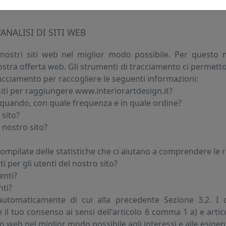
omma 1 f) GDPR (bilanciamento degli interessi - in base a
ANALISI DI SITI WEB
nostri siti web nel miglior modo possibile. Per questo mo
stra offerta web. Gli strumenti di tracciamento ci permettono
tracciamento per raccogliere le seguenti informazioni:
ri siti per raggiungere www.interiorartdesign.it?
e quando, con quale frequenza e in quale ordine?
 sito?
l nostro sito?
ompilate delle statistiche che ci aiutano a comprendere le 
 per gli utenti del nostro sito?
enti?
nti?
ti automaticamente di cui alla precedente Sezione 3.2.
il tuo consenso ai sensi dell'articolo 6 comma 1 a) e arti
o web nel miglior modo possibile agli interessi e alle esigenz