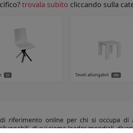
cifico?
trovala subito
cliccando sulla cat
e
Tavoli allungabili
21
284
di riferimento online per chi si occupa di
llungabili, di cui siamo leader mondiali, divani,