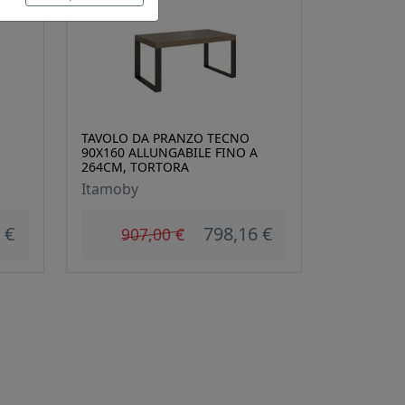
TAVOLO DA PRANZO TECNO
90X160 ALLUNGABILE FINO A
264CM, TORTORA
Itamoby
 €
798,16 €
907,00 €