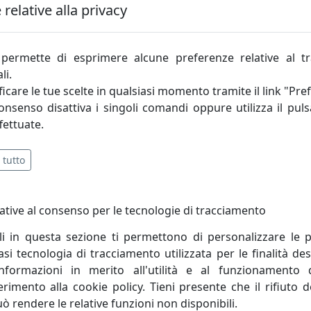
relative alla privacy
to un sito di arredamento rivolto agli specia
ccetto. Il nostro team è alla costante ricerca 
permette di esprimere alcune preferenze relative al t
ne. Collaboriamo con designer internazionali p
li.
ntemente nuovi prodotti ricercando i mater
icare le tue scelte in qualsiasi momento tramite il link "Pre
ispondere ai bisogni e ai desideri dei tuoi 
consenso disattiva i singoli comandi oppure utilizza il puls
ezzi. Cosa desiderare di più?
fettuate.
 tutto
ative al consenso per le tecnologie di tracciamento
li in questa sezione ti permettono di personalizzare le p
scosso maggior interesse
i tecnologia di tracciamento utilizzata per le finalità des
informazioni in merito all'utilità e al funzionamento 
ferimento alla cookie policy. Tieni presente che il rifiuto
uò rendere le relative funzioni non disponibili.