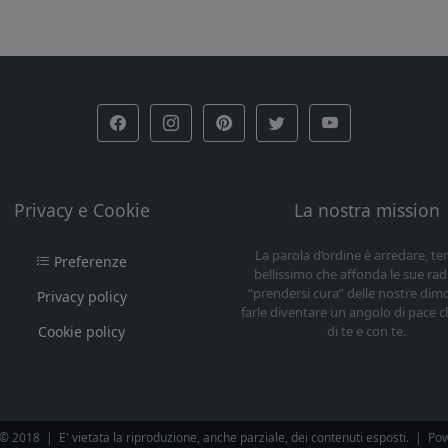
Privacy e Cookie
La nostra mission
La parola d’ordine è arredare, t
Preferenze
bellissimo che affonda le sue radi
“prendersi cura” delle nostre dim
Privacy policy
farle diventare un angolo di pace c
Cookie policy
di te e con te.
n © 2018
|
E' vietata la riproduzione, anche parziale, dei contenuti esposti.
|
Po