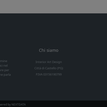
Chi siamo
ermine
Interior Art Design
ci nel
Città di Castello (PG)
ore per
P.IVA 03156190799
he parla
wered by
NEXTDATA