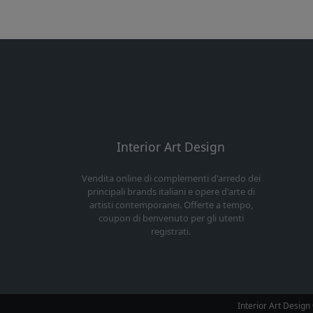
Interior Art Design
Vendita online di complementi d'arredo dei
principali brands italiani e opere d'arte di
artisti contemporanei. Offerte a tempo,
coupon di benvenuto per gli utenti
registrati.
Interior Art Desig