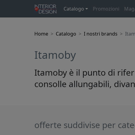
Catalogo
Promozioni
Mag
Home
Catalogo
I nostri brands
Ita
Itamoby
Itamoby è il punto di rif
consolle allungabili, divani
offerte suddivise per cat