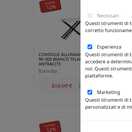
sconto
s
12%
Necessari
Questi strumenti di t
corretto funzionamen
Esperienza
Questi strumenti di t
CONSOLLE ALLUNGABILE DIAGO
CON
90-300 BIANCO TELAIO
90-2
accedere a determina
ANTRACITE
Ita
noi. Questi strumenti
Itamoby
piattaforme.
720,72 €
819,00 €
Marketing
Questi strumenti di 
personalizzati e di 
sconto
s
12%