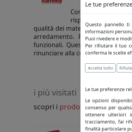
Le tue preferenze 
Con Itamoby hai trova
risparmio vanno a bra
Questo pannello ti 
qualità dei materiali e innovazio
informazioni persona
arredamento. Progettiamo costa
Puoi rivedere e modif
funzionali. Questo non solo per r
Per rifiutare il tuo 
rinunciare alla convenienza dei pr
conferma le scelte ef
Accetta tutto
Rifiuta
Le tue preferenze rel
i più visitati
Le opzioni disponibi
scopri i
prodotti
che hanno ri
consenso per qualsias
ottenere ulteriori 
tracciamento, fai ri
finalità particolare p