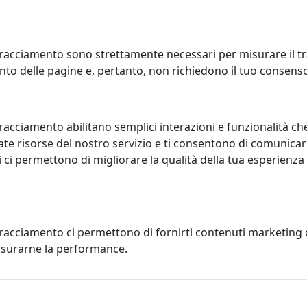
conto
sconto
12%
12%
racciamento sono strettamente necessari per misurare il traf
to delle pagine e, pertanto, non richiedono il tuo consens
racciamento abilitano semplici interazioni e funzionalità ch
SOLLE ALLUNGABILE DIAGO
CONSOLLE ALLUNGABILE DI
90 ABETE TELAIO ANTRACITE
90-300 BIANCO TELAIO BIA
te risorse del nostro servizio e ti consentono di comunicar
moby
Itamoby
 ci permettono di migliorare la qualità della tua esperienza
1.236,40
720,72
1.405,00 €
819,00 €
€
tracciamento ci permettono di fornirti contenuti marketing
misurarne la performance.
conto
sconto
12%
12%