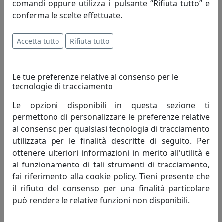
comandi oppure utilizza il pulsante “Rifiuta tutto” e
conferma le scelte effettuate.
DIVANO LOLITA DUE POSTI CON RETE IN METALLO 150X80
SEDUTA 40 OUTDOOR
Accetta tutto
Rifiuta tutto
MemeDesign
2.713,50 €
3.015,00 €
Le tue preferenze relative al consenso per le
tecnologie di tracciamento
Le opzioni disponibili in questa sezione ti
permettono di personalizzare le preferenze relative
sconto
al consenso per qualsiasi tecnologia di tracciamento
10%
utilizzata per le finalità descritte di seguito. Per
ottenere ulteriori informazioni in merito all'utilità e
al funzionamento di tali strumenti di tracciamento,
fai riferimento alla cookie policy. Tieni presente che
il rifiuto del consenso per una finalità particolare
può rendere le relative funzioni non disponibili.
POLTRONA LOLITA CON RETE IN METALLO 85X80 SEDUTA
40 OUTDOOR