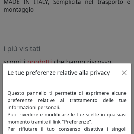
MADE IN ITALY, Semplicità nel trasporto e
montaggio
i più visitati
scopri i
prodotti
che hanno riscosso
maggior interesse
Le tue preferenze relative alla privacy
Questo pannello ti permette di esprimere alcune
sconto
preferenze relative al trattamento delle tue
10%
informazioni personali.
Puoi rivedere e modificare le tue scelte in qualsiasi
momento tramite il link "Preferenze".
Per rifiutare il tuo consenso disattiva i singoli