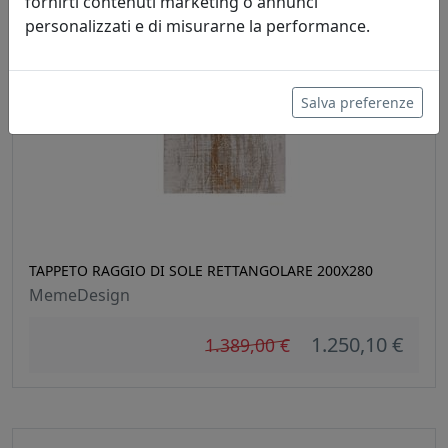
fornirti contenuti marketing o annunci
personalizzati e di misurarne la performance.
sconto
Salva preferenze
10%
TAPPETO RAGGIO DI SOLE RETTANGOLARE 200X280
MemeDesign
1.250,10 €
1.389,00 €