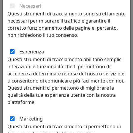
Necessari
MemeDesign
Questi strumenti di tracciamento sono strettamente
necessari per misurare il traffico e garantire il
1.707,30 €
1.897,00 €
corretto funzionamento delle pagine e, pertanto,
non richiedono il tuo consenso.
Esperienza
sconto
10%
Questi strumenti di tracciamento abilitano semplici
interazioni e funzionalità che ti permettono di
accedere a determinate risorse del nostro servizio e
ti consentono di comunicare più facilmente con noi.
Questi strumenti ci permettono di migliorare la
qualità della tua esperienza utente con la nostra
piattaforme.
TAPPETO RAGGIO DI LUNA RETTANGOLARE 140X200
MemeDesign
Marketing
Questi strumenti di tracciamento ci permettono di
626,40 €
696,00 €