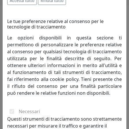
Accetta tutto
Rifiuta tutto
Le tue preferenze relative al consenso per le
i più visitati
tecnologie di tracciamento
scopri i
prodotti
che hanno riscosso
Le opzioni disponibili in questa sezione ti
maggior interesse
permettono di personalizzare le preferenze relative
al consenso per qualsiasi tecnologia di tracciamento
utilizzata per le finalità descritte di seguito. Per
ottenere ulteriori informazioni in merito all'utilità e
sconto
al funzionamento di tali strumenti di tracciamento,
6%
fai riferimento alla cookie policy. Tieni presente che
il rifiuto del consenso per una finalità particolare
può rendere le relative funzioni non disponibili.
Necessari
Questi strumenti di tracciamento sono strettamente
ENO BIG PORTABOTTIGLIE DA PARETE, COD 0051300
necessari per misurare il traffico e garantire il
Vesta Home