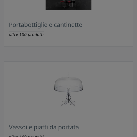
Portabottiglie e cantinette
oltre
100
prodotti
Vassoi e piatti da portata
oltre
100
prodotti