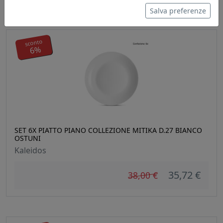
Salva preferenze
sconto
6%
SET 6X PIATTO PIANO COLLEZIONE MITIKA D.27 BIANCO
OSTUNI
Kaleidos
35,72 €
38,00 €