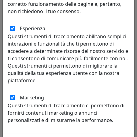
corretto funzionamento delle pagine e, pertanto,
non richiedono il tuo consenso.
145,70 €
155,00 €
Esperienza
Questi strumenti di tracciamento abilitano semplici
interazioni e funzionalità che ti permettono di
sconto
accedere a determinate risorse del nostro servizio e
6%
ti consentono di comunicare più facilmente con noi.
Questi strumenti ci permettono di migliorare la
qualità della tua esperienza utente con la nostra
piattaforme.
Marketing
VASSOIO RETTANGOLARE LIKE WATER MAXI 58X39, VESTA
Questi strumenti di tracciamento ci permettono di
HOME, BIANCO SATINATO 01003-30S
fornirti contenuti marketing o annunci
Vesta Home
personalizzati e di misurarne la performance.
123,14 €
131,00 €