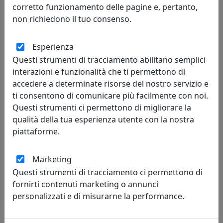
corretto funzionamento delle pagine e, pertanto,
non richiedono il tuo consenso.
CONSOLLE ALLUNGABILE 90-300 SPIMBO CEMENTO
Esperienza
Itamoby
Questi strumenti di tracciamento abilitano semplici
600,16 €
682,00 €
interazioni e funzionalità che ti permettono di
accedere a determinate risorse del nostro servizio e
ti consentono di comunicare più facilmente con noi.
Questi strumenti ci permettono di migliorare la
qualità della tua esperienza utente con la nostra
pagina
prev
next
piattaforme.
1 di 19
Marketing
Questi strumenti di tracciamento ci permettono di
fornirti contenuti marketing o annunci
personalizzati e di misurarne la performance.