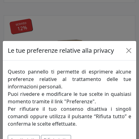
sconto
12%
Le tue preferenze relative alla privacy
Questo pannello ti permette di esprimere alcune
CONSOLLE ALLUNGABILE 90-196 SPIMBO QUERCIA
preferenze relative al trattamento delle tue
NATURA
informazioni personali.
Itamoby
Puoi rivedere e modificare le tue scelte in qualsiasi
momento tramite il link "Preferenze".
540,32 €
614,00 €
Per rifiutare il tuo consenso disattiva i singoli
comandi oppure utilizza il pulsante “Rifiuta tutto” e
conferma le scelte effettuate.
sconto