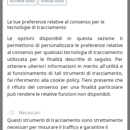
12%
Accetta tutto
Rifiuta tutto
Le tue preferenze relative al consenso per le
tecnologie di tracciamento
Le opzioni disponibili in questa sezione ti
permettono di personalizzare le preferenze relative
CONSOLLE ALLUNGABILE 90-300 SPIMBO BIANCO
al consenso per qualsiasi tecnologia di tracciamento
FRASSINO
utilizzata per le finalità descritte di seguito. Per
Itamoby
ottenere ulteriori informazioni in merito all'utilità e
600,16 €
682,00 €
al funzionamento di tali strumenti di tracciamento,
fai riferimento alla cookie policy. Tieni presente che
il rifiuto del consenso per una finalità particolare
può rendere le relative funzioni non disponibili.
sconto
12%
Necessari
Questi strumenti di tracciamento sono strettamente
necessari per misurare il traffico e garantire il