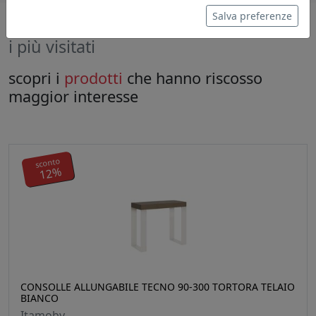
Salva preferenze
i più visitati
scopri i
prodotti
che hanno riscosso
maggior interesse
sconto
12%
CONSOLLE ALLUNGABILE TECNO 90-300 TORTORA TELAIO
BIANCO
Itamoby