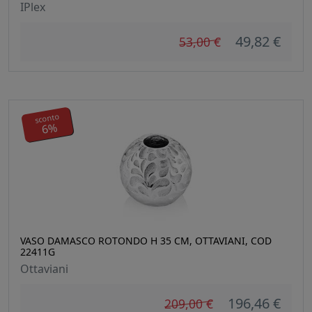
IPlex
49,82 €
53,00 €
sconto
6%
VASO DAMASCO ROTONDO H 35 CM, OTTAVIANI, COD
22411G
Ottaviani
196,46 €
209,00 €