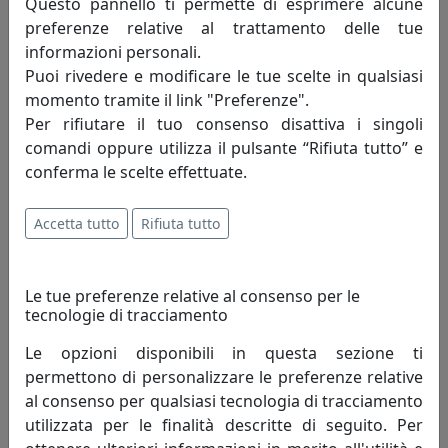
Questo pannello ti permette di esprimere alcune
preferenze relative al trattamento delle tue
informazioni personali.
Portacandele e candelabri
Puoi rivedere e modificare le tue scelte in qualsiasi
momento tramite il link "Preferenze".
oltre
100
prodotti
Per rifiutare il tuo consenso disattiva i singoli
comandi oppure utilizza il pulsante “Rifiuta tutto” e
conferma le scelte effettuate.
Accetta tutto
Rifiuta tutto
Le tue preferenze relative al consenso per le
tecnologie di tracciamento
Le opzioni disponibili in questa sezione ti
permettono di personalizzare le preferenze relative
al consenso per qualsiasi tecnologia di tracciamento
Sculture e statuine
utilizzata per le finalità descritte di seguito. Per
oltre
100
prodotti