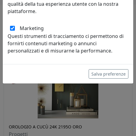
qualità della tua esperienza utente con la nostra
piattaforme.
i più visitati
Marketing
scopri i
prodotti
che hanno riscosso
Questi strumenti di tracciamento ci permettono di
fornirti contenuti marketing o annunci
maggior interesse
personalizzati e di misurarne la performance.
sconto
Salva preferenze
7%
OROLOGIO A CUCÙ 24K 2195O ORO
Progetti