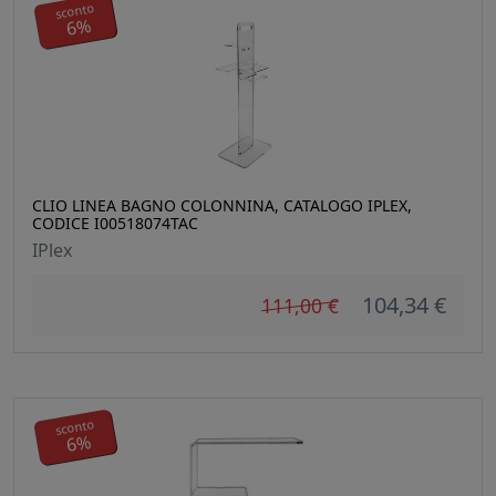
sconto
6%
CLIO LINEA BAGNO COLONNINA, CATALOGO IPLEX,
CODICE I00518074TAC
IPlex
104,34 €
111,00 €
sconto
6%