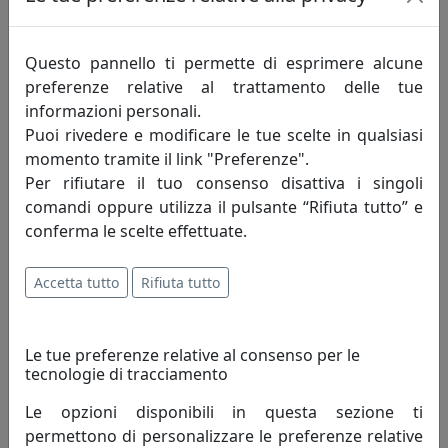
lavorato, in qualità di informatico in diverse Aziende e,
parallelamente, ho coltivato le mie due importanti
passioni, la pittura e la fotografia. Infatti sia la pittura
Questo pannello ti permette di esprimere alcune
sia la fotografia sono state e lo sono ancora le due
preferenze relative al trattamento delle tue
principali anime della mia personalità.
informazioni personali.
Puoi rivedere e modificare le tue scelte in qualsiasi
Le tele, i colori e i pennelli mi danno la possibilità di
momento tramite il link "Preferenze".
esprimermi e il dipingere mi dà la possibilità di far
Per rifiutare il tuo consenso disattiva i singoli
emergere la mia immaginazione, la mia creatività e la
comandi oppure utilizza il pulsante “Rifiuta tutto” e
mia fantasia.
conferma le scelte effettuate.
Sono i colori che mi ispirano i soggetti che dipingo; essi,
Accetta tutto
Rifiuta tutto
portano alla luce il mio desiderio di immortalare sulla
tela una sensazione, una emozione, un profumo, una
sfumatura, una idea, uno stupore.
Le tue preferenze relative al consenso per le
In tal modo il soggetto del quadro prende forma e vita
tecnologie di tracciamento
sulla tela valorizzato dai colori. I miei soggetti spaziano
tra i paesaggi della natura e l’astrattismo che da tempo
Le opzioni disponibili in questa sezione ti
ormai ha preso il sopravvento.
permettono di personalizzare le preferenze relative