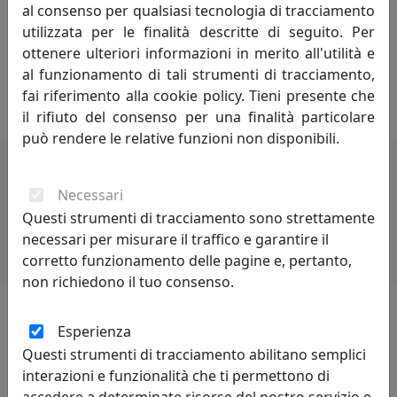
al consenso per qualsiasi tecnologia di tracciamento
Negli ultimi anni ho esposto le mie opere in alcuni
utilizzata per le finalità descritte di seguito. Per
eventi nazionali ed internazionali e precisamente:
ottenere ulteriori informazioni in merito all'utilità e
Innsbruck, Torino, Palermo, Udine, Isole Eolie e altre di
al funzionamento di tali strumenti di tracciamento,
minore importanza.
fai riferimento alla cookie policy. Tieni presente che
il rifiuto del consenso per una finalità particolare
può rendere le relative funzioni non disponibili.
Potrebbero interessarti
Necessari
Questi strumenti di tracciamento sono strettamente
necessari per misurare il traffico e garantire il
corretto funzionamento delle pagine e, pertanto,
non richiedono il tuo consenso.
Esperienza
Lascia una recensione
Questi strumenti di tracciamento abilitano semplici
interazioni e funzionalità che ti permettono di