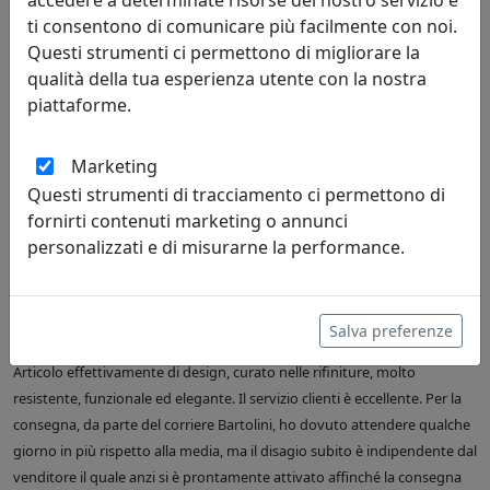
accedere a determinate risorse del nostro servizio e
ti consentono di comunicare più facilmente con noi.
Questi strumenti ci permettono di migliorare la
qualità della tua esperienza utente con la nostra
Leggi le recensioni
piattaforme.
Marketing
Questi strumenti di tracciamento ci permettono di
fornirti contenuti marketing o annunci
personalizzati e di misurarne la performance.
R. de Martino
03/08/2026
Sono molto soddisfatta del mio acquisto, un vassoio rettangolare Like
Salva preferenze
water, in realtà è il secondo (il primo lo avevo acquistato circa 3 anni fa).
Articolo effettivamente di design, curato nelle rifiniture, molto
resistente, funzionale ed elegante. Il servizio clienti è eccellente. Per la
consegna, da parte del corriere Bartolini, ho dovuto attendere qualche
giorno in più rispetto alla media, ma il disagio subito è indipendente dal
venditore il quale anzi si è prontamente attivato affinché la consegna