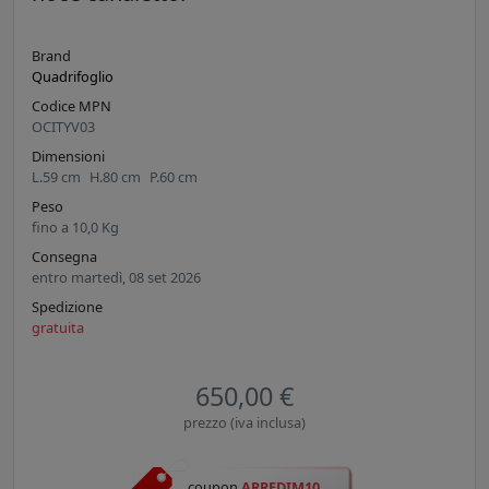
Brand
Quadrifoglio
Codice MPN
OCITYV03
Dimensioni
L.
59
cm
H.
80
cm
P.
60
cm
Peso
fino a
10,0
Kg
Consegna
entro martedì, 08 set 2026
Spedizione
gratuita
650,00 €
prezzo (iva inclusa)
coupon
ARREDIM10