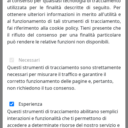
al consenso per qualsiasi tecnologia di tracciamento
SEDIA CITY DECÒ SPIRITO BOHEMIEN, GAMBE IN FRASSINO,
utilizzata per le finalità descritte di seguito. Per
CODICE OCIDEV03
ottenere ulteriori informazioni in merito all'utilità e
Quadrifoglio
al funzionamento di tali strumenti di tracciamento,
fai riferimento alla cookie policy. Tieni presente che
790,00 €
il rifiuto del consenso per una finalità particolare
può rendere le relative funzioni non disponibili.
Necessari
Questi strumenti di tracciamento sono strettamente
necessari per misurare il traffico e garantire il
corretto funzionamento delle pagine e, pertanto,
non richiedono il tuo consenso.
Esperienza
SEDIA COMPASSO, GEOMETRIE D'ARTE, CODICE OCOMPV11
Questi strumenti di tracciamento abilitano semplici
Quadrifoglio
interazioni e funzionalità che ti permettono di
accedere a determinate risorse del nostro servizio e