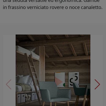
una seduta versatile ed ergonomica. Gambe
in frassino verniciato rovere o noce canaletto.