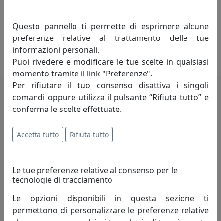
complementi e nella tutela del benessere visivo. In
Quadrifoglio Group condividiamo questo principio con
Questo pannello ti permette di esprimere alcune
designer e progettisti e insieme a loro coniughiamo
preferenze relative al trattamento delle tue
forma e funzione, qualità dei materiali e sostenibilità
informazioni personali.
dei processi. È così che mettiamo il benessere al centro.
Puoi rivedere e modificare le tue scelte in qualsiasi
momento tramite il link "Preferenze".
Per rifiutare il tuo consenso disattiva i singoli
comandi oppure utilizza il pulsante “Rifiuta tutto” e
Potrebbero interessarti
conferma le scelte effettuate.
Accetta tutto
Rifiuta tutto
Le tue preferenze relative al consenso per le
tecnologie di tracciamento
Le opzioni disponibili in questa sezione ti
permettono di personalizzare le preferenze relative