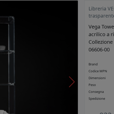
Libreria V
trasparent
Vega Tower
acrilico a 
Collezione
06606-00
Brand
Codice MPN
Dimensioni
Peso
Consegna
Spedizione