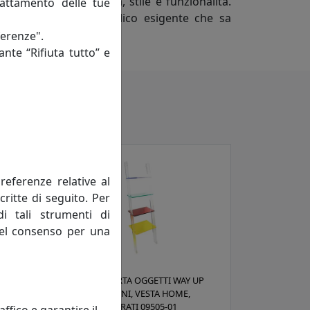
, ricche di originalità, stile e funzionalità.
rattamento delle tue
nza rivolti ad un pubblico esigente che sa
ferenze".
ante “Rifiuta tutto” e
referenze relative al
critte di seguito. Per
di tali strumenti di
 del consenso per una
OLA
SCALETTA PORTA OGGETTI WAY UP
MEDIA 4 RIPIANI, VESTA HOME,
RIPIANI COLORATI 09505-01
fico e garantire il