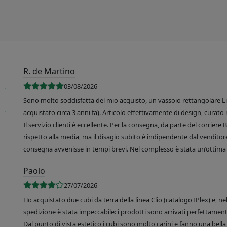
R. de Martino
03/08/2026
Sono molto soddisfatta del mio acquisto, un vassoio rettangolare Like
acquistato circa 3 anni fa). Articolo effettivamente di design, curato 
Il servizio clienti è eccellente. Per la consegna, da parte del corrier
rispetto alla media, ma il disagio subito è indipendente dal venditore
consegna avvenisse in tempi brevi. Nel complesso è stata un’ottima 
Paolo
27/07/2026
Ho acquistato due cubi da terra della linea Clio (catalogo IPlex) e, n
spedizione è stata impeccabile: i prodotti sono arrivati perfettamente
Dal punto di vista estetico i cubi sono molto carini e fanno una bella 