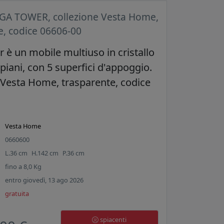
EGA TOWER, collezione Vesta Home,
e, codice 06606-00
 è un mobile multiuso in cristallo
ripiani, con 5 superfici d'appoggio.
 Vesta Home, trasparente, codice
Vesta Home
0660600
L.
36
cm
H.
142
cm
P.
36
cm
fino a
8,0
Kg
entro giovedì, 13 ago 2026
gratuita
spiacenti