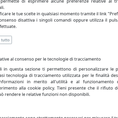
ativo tipicamente italiano si traduce in creazioni innovative
permette di esprimere alcune preferenze relative al t
il contributo di noti Designer progetta oggetti d’eccelle
li.
’attenta e continua ricerca.
icare le tue scelte in qualsiasi momento tramite il link "Pre
consenso disattiva i singoli comandi oppure utilizza il puls
fettuate.
 tutto
ative al consenso per le tecnologie di tracciamento
li in questa sezione ti permettono di personalizzare le p
i tecnologia di tracciamento utilizzata per le finalità des
informazioni in merito all'utilità e al funzionamento 
ferimento alla cookie policy. Tieni presente che il rifiuto
uò rendere le relative funzioni non disponibili.
ERIA COLLECTION 432 GRANDE
LIBRERIA COLLECTION 432 PICC
500 TRASPARENTE
0104600 TRASPARENTE
racciamento sono strettamente necessari per misurare il traf