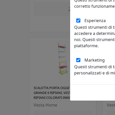
Ves
corretto funzionamen
259,00 €
Esperienza
Questi strumenti di t
accedere a determina
noi. Questi strumenti
piattaforme.
Marketing
Questi strumenti di 
personalizzati e di 
SCALETTA PORTA OGGETTI WAY UP
COPP
GRANDE 6 RIPIANI, VESTA HOME,
CRIS
RIPIANI COLORATI 09605-01
NERO
Vesta Home
Ves