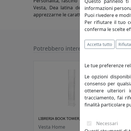
Personalità, fascino e Design. Lo spirito cre
Questo pannello ti 
Vesta, Dea latina della casa, attraverso 
informazioni persona
apprezzarne le caratteristiche innovative e l
Puoi rivedere e modif
Per rifiutare il tuo 
conferma le scelte ef
Accetta tutto
Rifiuta
Potrebbero interessarti
Le tue preferenze rel
Le opzioni disponibi
consenso per qualsias
ottenere ulteriori 
tracciamento, fai ri
finalità particolare p
LIBRERIA BOOK TOWER, COD 3379200
LIBR
Necessari
0104
Vesta Home
Questi strumenti di t