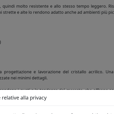
o, quindi molto resistente e allo stesso tempo leggero. Risu
 strette e alte lo rendono adatto anche ad ambienti più picc
)
la progettazione e lavorazione del cristallo acrilico. U
zate nei minimi dettagli.
econdano i gusti e le tendenze del mercato, che offrono so
malismo a fantasia. Ed è l’uso del cristallo Acrilico unit
relative alla privacy