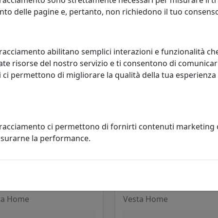
ta Home
Vesta Home
to delle pagine e, pertanto, non richiedono il tuo consens
351,00 €
248,00
racciamento abilitano semplici interazioni e funzionalità ch
te risorse del nostro servizio e ti consentono di comunicar
 ci permettono di migliorare la qualità della tua esperienza
tracciamento ci permettono di fornirti contenuti marketing
misurarne la performance.
IA DI REGGILIBRO LETTERS IN
COPPIA DI REGGILIBRI
TALLO ACRILICO, VESTA HOME,
QUADRIFOGLIO VERDE, VESTA H
 0890210
COD 0432583
ta Home
Vesta Home