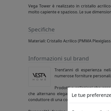
Vega Tower è realizzato in cristallo acrilic
molto capiente e spazioso. Le sue dimensioni
Specifiche
Materiali: Cristallo Acrilico (PMMA Plexiglass
Informazioni sul brand
Trent’anni di esperienza nel
numerose forniture personaliz
Prodotti e collezioni che ass
che alternano eleganza a funzionalità, mini
Le tue preferenze 
conduttore di una così ampia scelta.