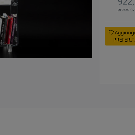
922,
prezzo (iv
Aggiungi
PREFERIT