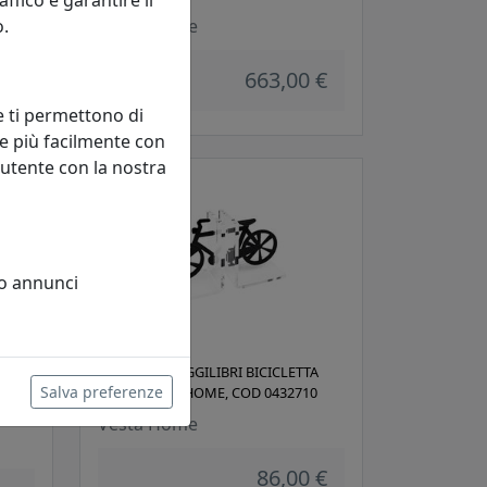
o.
Vesta Home
 €
663,00 €
e ti permettono di
e più facilmente con
 utente con la nostra
 o annunci
COPPIA DI REGGILIBRI BICICLETTA
Salva preferenze
OME,
NERO, VESTA HOME, COD 0432710
Vesta Home
86,00 €