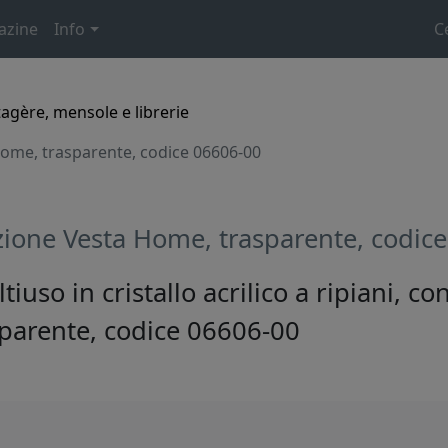
azine
Info
C
tagère, mensole e librerie
ome, trasparente, codice 06606-00
zione Vesta Home, trasparente, codic
uso in cristallo acrilico a ripiani, co
sparente, codice 06606-00