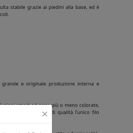
lta stabile grazie ai piedini alla base, ed è
oli.
na grande e originale produzione interna e
luzioni smart ed easy, più o meno colorate,
amente alla garanzia di qualità l’unico filo