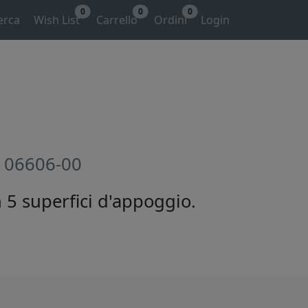
0
0
0
erca
Wish List
Carrello
Ordini
Login
e 06606-00
n 5 superfici d'appoggio.