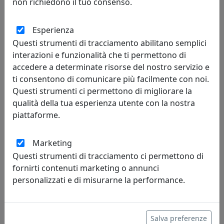
non richiedono il tuo consenso.
Viciani
Esperienza
490,00 €
Questi strumenti di tracciamento abilitano semplici
interazioni e funzionalità che ti permettono di
accedere a determinate risorse del nostro servizio e
ti consentono di comunicare più facilmente con noi.
Questi strumenti ci permettono di migliorare la
qualità della tua esperienza utente con la nostra
piattaforme.
Marketing
Questi strumenti di tracciamento ci permettono di
fornirti contenuti marketing o annunci
SEDUTA POSTAZIONE LAVORATIVA ANGIE AG002
personalizzati e di misurarne la performance.
Viciani
470,00 €
Salva preferenze