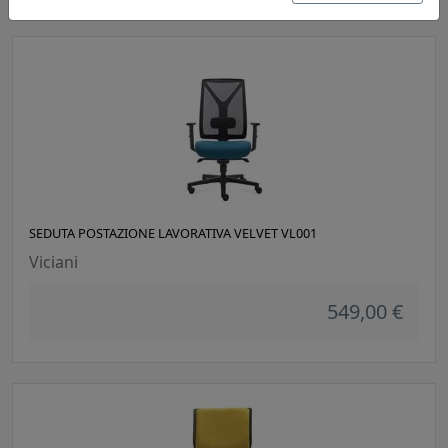
SEDUTA POSTAZIONE LAVORATIVA VELVET VL001
Viciani
549,00 €