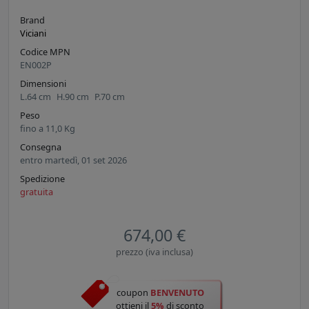
Brand
Viciani
Codice MPN
EN002P
Dimensioni
L.
64
cm
H.
90
cm
P.
70
cm
Peso
fino a
11,0
Kg
Consegna
entro martedì, 01 set 2026
Spedizione
gratuita
674,00 €
prezzo (iva inclusa)
coupon
BENVENUTO
ottieni il
5%
di sconto