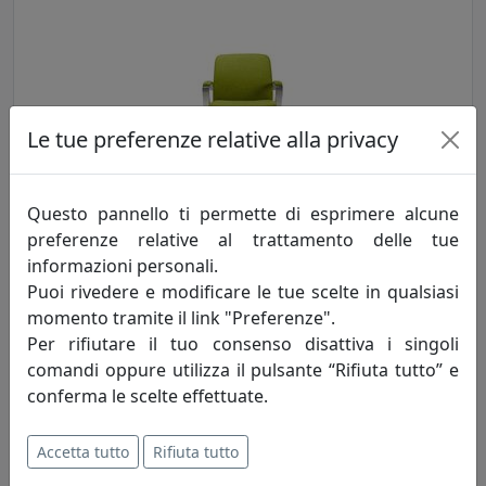
Le tue preferenze relative alla privacy
SEDUTA POSTAZIONE LAVORATIVA WAVE WA003
Questo pannello ti permette di esprimere alcune
Viciani
preferenze relative al trattamento delle tue
informazioni personali.
478,00 €
Puoi rivedere e modificare le tue scelte in qualsiasi
momento tramite il link "Preferenze".
Per rifiutare il tuo consenso disattiva i singoli
comandi oppure utilizza il pulsante “Rifiuta tutto” e
conferma le scelte effettuate.
Accetta tutto
Rifiuta tutto