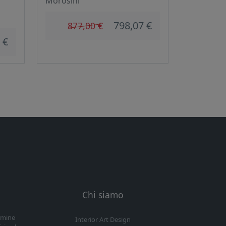
Morosini
798,07 €
877,00 €
 €
Chi siamo
ermine
Interior Art Design