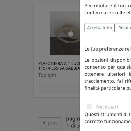
Per rifiutare il tuo 
conferma le scelte ef
Accetta tutto
Rifiuta
Le tue preferenze rel
Le opzioni disponibi
PLAFONIERA A 1 LUCE WARPED
PLAF
consenso per qualsias
1157/PL65-SA SABBIA
1110
ottenere ulteriori 
Toplight
Topl
tracciamento, fai ri
209,00 €
finalità particolare p
Necessari
Questi strumenti di t
pagina
corretto funzionamen
prev
next
1 di 30