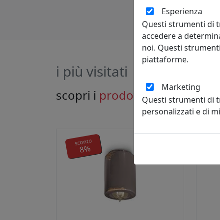
Esperienza
Questi strumenti di t
accedere a determina
noi. Questi strumenti
piattaforme.
i più visitati
Marketing
scopri i
prodotti
che hanno ri
Questi strumenti di 
personalizzati e di 
sconto
s
8%