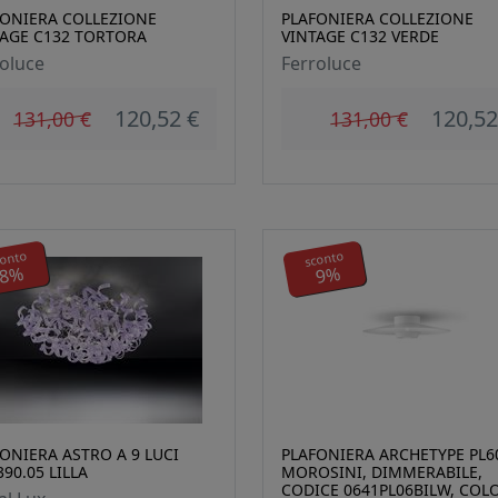
FONIERA COLLEZIONE
PLAFONIERA COLLEZIONE
TAGE C132 TORTORA
VINTAGE C132 VERDE
oluce
Ferroluce
120,52 €
120,52
131,00 €
131,00 €
conto
sconto
8%
9%
ONIERA ASTRO A 9 LUCI
PLAFONIERA ARCHETYPE PL6
390.05 LILLA
MOROSINI, DIMMERABILE,
CODICE 0641PL06BILW, COL