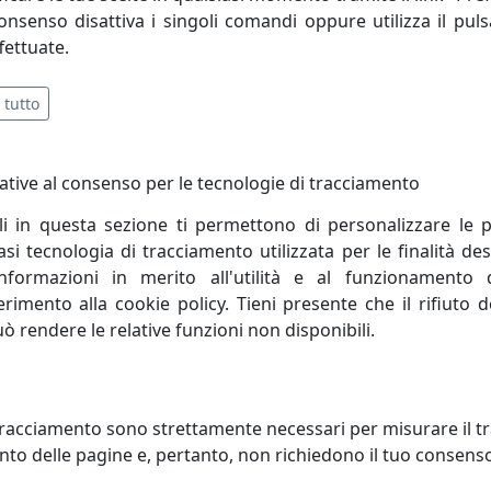
consenso disattiva i singoli comandi oppure utilizza il puls
sconto
fettuate.
8%
 tutto
ative al consenso per le tecnologie di tracciamento
li in questa sezione ti permettono di personalizzare le p
ONIERA A 12 LUCI FLARE
PLAFONIERA A 2 LUCI DADO
i tecnologia di tracciamento utilizzata per le finalità des
/PL12 BIANCO
264.302.03 NERO
informazioni in merito all'utilità e al funzionamento 
ight
Metal Lux
ferimento alla cookie policy. Tieni presente che il rifiuto
588,00 €
142,6
155,00 €
uò rendere le relative funzioni non disponibili.
racciamento sono strettamente necessari per misurare il traf
to delle pagine e, pertanto, non richiedono il tuo consens