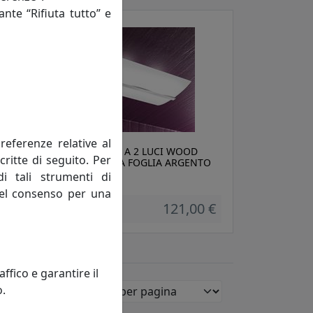
ante “Rifiuta tutto” e
referenze relative al
PLAFONIERA A 2 LUCI WOOD
critte di seguito. Per
1019/PL50-FA FOGLIA ARGENTO
di tali strumenti di
Toplight
 del consenso per una
0 €
121,00 €
fico e garantire il
o.