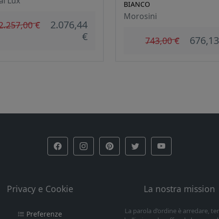
al Lux
BIANCO
Morosini
2.076,44
2.257,00 €
€
676,13
743,00 €
Privacy e Cookie
La nostra mission
La parola d’ordine è arredare, t
Preferenze