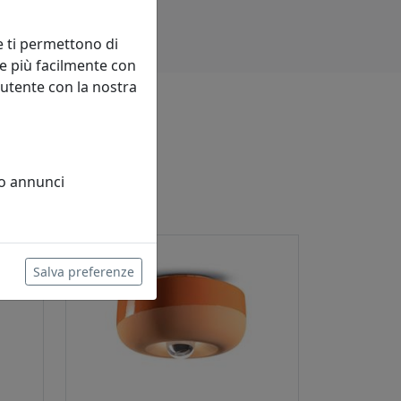
e ti permettono di
e più facilmente con
 utente con la nostra
 o annunci
sconto
8%
Salva preferenze