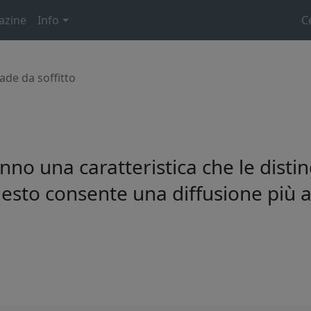
azine
Info
C
de da soffitto
no una caratteristica che le distin
uesto consente una diffusione più