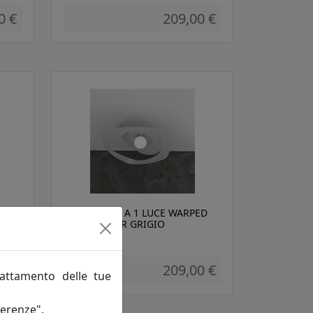
0 €
209,00 €
ED
PLAFONIERA A 1 LUCE WARPED
1157/PL65-GR GRIGIO
Toplight
0 €
209,00 €
rattamento delle tue
ferenze".