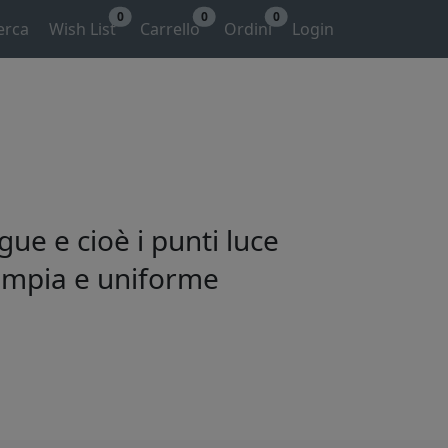
0
0
0
erca
Wish List
Carrello
Ordini
Login
gue e cioè i punti luce
 ampia e uniforme