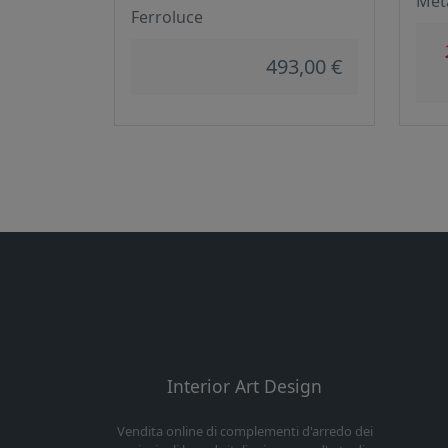
Met
Ferroluce
493,00 €
Interior Art Design
Vendita online di complementi d'arredo dei