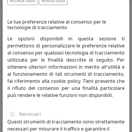
Accetta tutto
Rifiuta tutto
Le tue preferenze relative al consenso per le
i più visitati
tecnologie di tracciamento
scopri i
prodotti
che hanno riscosso
Le opzioni disponibili in questa sezione ti
maggior interesse
permettono di personalizzare le preferenze relative
al consenso per qualsiasi tecnologia di tracciamento
utilizzata per le finalità descritte di seguito. Per
ottenere ulteriori informazioni in merito all'utilità e
sconto
al funzionamento di tali strumenti di tracciamento,
8%
fai riferimento alla cookie policy. Tieni presente che
il rifiuto del consenso per una finalità particolare
può rendere le relative funzioni non disponibili.
Necessari
Questi strumenti di tracciamento sono strettamente
LAMPADA A SOSPENSIONE COLLEZIONE VAGUE-VINTAGE
necessari per misurare il traffico e garantire il
C1417 ROSSO