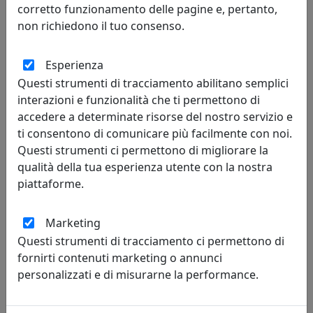
corretto funzionamento delle pagine e, pertanto,
Ferroluce
non richiedono il tuo consenso.
629,28 €
684,00 €
Esperienza
Questi strumenti di tracciamento abilitano semplici
interazioni e funzionalità che ti permettono di
accedere a determinate risorse del nostro servizio e
ti consentono di comunicare più facilmente con noi.
Questi strumenti ci permettono di migliorare la
qualità della tua esperienza utente con la nostra
piattaforme.
Marketing
Questi strumenti di tracciamento ci permettono di
APPLIQUE A 4 LUCI CARPET 1137/A90-BI BIANCO
fornirti contenuti marketing o annunci
Toplight
personalizzati e di misurarne la performance.
227,00 €