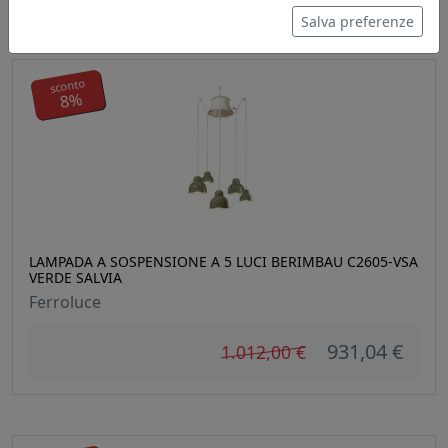
Salva preferenze
sconto
8%
LAMPADA A SOSPENSIONE A 5 LUCI BERIMBAU C2605-VSA
VERDE SALVIA
Ferroluce
931,04 €
1.012,00 €