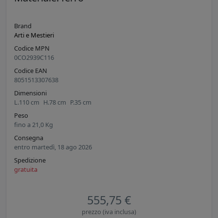
Brand
Arti e Mestieri
Codice MPN
0CO2939C116
Codice EAN
8051513307638
Dimensioni
L.
110
cm
H.
78
cm
P.
35
cm
Peso
fino a
21,0
Kg
Consegna
entro martedì, 18 ago 2026
Spedizione
gratuita
555,75 €
prezzo (iva inclusa)