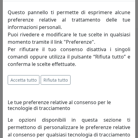
progettazione di ogni pezzo, aggiungendo una visione
personale e raffinata a ogni collezione.
Questo pannello ti permette di esprimere alcune
preferenze relative al trattamento delle tue
informazioni personali.
Puoi rivedere e modificare le tue scelte in qualsiasi
momento tramite il link "Preferenze".
Potrebbero interessarti
Per rifiutare il tuo consenso disattiva i singoli
comandi oppure utilizza il pulsante “Rifiuta tutto” e
conferma le scelte effettuate.
Accetta tutto
Rifiuta tutto
Le tue preferenze relative al consenso per le
tecnologie di tracciamento
Le opzioni disponibili in questa sezione ti
CONSOLLE IN STILE MODERNO EXSODUS ZEUS, COD.
permettono di personalizzare le preferenze relative
0CO2939C26
al consenso per qualsiasi tecnologia di tracciamento
Arti e Mestieri