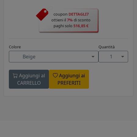
coupon
DETTAGLI7
ottieni il
7%
di sconto
paghi solo
516,85 €
Colore
Quantità
Beige
1
Aggiungi al
Aggiungi ai
CARRELLO
PREFERITI