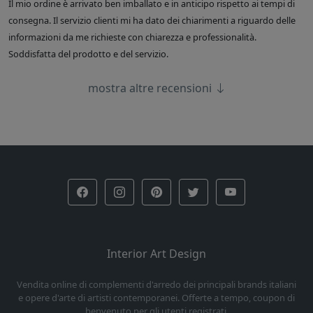
Il mio ordine è arrivato ben imballato e in anticipo rispetto ai tempi di
consegna. Il servizio clienti mi ha dato dei chiarimenti a riguardo delle
informazioni da me richieste con chiarezza e professionalità.
Soddisfatta del prodotto e del servizio.
mostra altre recensioni
Interior Art Design
Vendita online di complementi d'arredo dei principali brands italiani
e opere d'arte di artisti contemporanei. Offerte a tempo, coupon di
benvenuto per gli utenti registrati.