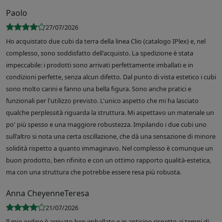
Paolo
27/07/2026
Ho acquistato due cubi da terra della linea Clio (catalogo IPlex) e, nel
complesso, sono soddisfatto dell'acquisto. La spedizione è stata
impeccabile: i prodotti sono arrivati perfettamente imballati e in
condizioni perfette, senza alcun difetto. Dal punto di vista estetico i cubi
sono molto carini e fanno una bella figura. Sono anche pratici e
funzionali per l'utilizzo previsto. L'unico aspetto che mi ha lasciato
qualche perplessità riguarda la struttura. Mi aspettavo un materiale un
po' più spesso e una maggiore robustezza. Impilando i due cubi uno
sull'altro si nota una certa oscillazione, che dà una sensazione di minore
solidità rispetto a quanto immaginavo. Nel complesso è comunque un
buon prodotto, ben rifinito e con un ottimo rapporto qualità-estetica,
ma con una struttura che potrebbe essere resa più robusta.
Anna CheyenneTeresa
21/07/2026
Il mio ordine è arrivato ben imballato e in anticipo rispetto ai tempi di