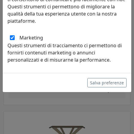
Questi strumenti ci permettono di migliorare la
qualità della tua esperienza utente con la nostra
piattaforme.
Marketing
Questi strumenti di tracciamento ci permettono di
fornirti contenuti marketing o annunci
personalizzati e di misurarne la performance.
CONSOLLE IN STILE MODERNO EXSODUS ZEUS, COD.
0CO2939C26
Arti e Mestieri
Salva preferenze
555,75 €