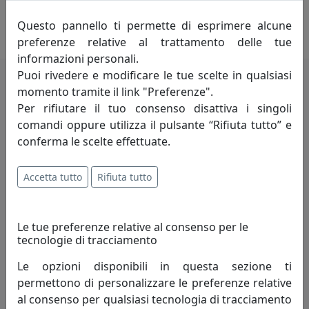
progettazione di ogni pezzo, aggiungendo una visione
personale e raffinata a ogni collezione.
Questo pannello ti permette di esprimere alcune
preferenze relative al trattamento delle tue
informazioni personali.
Puoi rivedere e modificare le tue scelte in qualsiasi
momento tramite il link "Preferenze".
Potrebbero interessarti
Per rifiutare il tuo consenso disattiva i singoli
comandi oppure utilizza il pulsante “Rifiuta tutto” e
conferma le scelte effettuate.
Accetta tutto
Rifiuta tutto
Le tue preferenze relative al consenso per le
tecnologie di tracciamento
Le opzioni disponibili in questa sezione ti
TAVOLO CONTEMPORANEO ORIGINALE NINFA, COD. 0TA0646C16
permettono di personalizzare le preferenze relative
Arti e Mestieri
al consenso per qualsiasi tecnologia di tracciamento