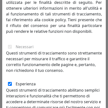
utilizzata per le finalità descritte di seguito. Per
502,55 €
ottenere ulteriori informazioni in merito all'utilità e
al funzionamento di tali strumenti di tracciamento,
fai riferimento alla cookie policy. Tieni presente che
il rifiuto del consenso per una finalità particolare
può rendere le relative funzioni non disponibili.
Necessari
Questi strumenti di tracciamento sono strettamente
necessari per misurare il traffico e garantire il
corretto funzionamento delle pagine e, pertanto,
PICCOLA CONSOLLE ELEGANTE DI DESIGN BALLERINA, COD.
non richiedono il tuo consenso.
0CO2879C26
Arti e Mestieri
Esperienza
Questi strumenti di tracciamento abilitano semplici
460,75 €
interazioni e funzionalità che ti permettono di
accedere a determinate risorse del nostro servizio e
ti consentono di comunicare più facilmente con noi.