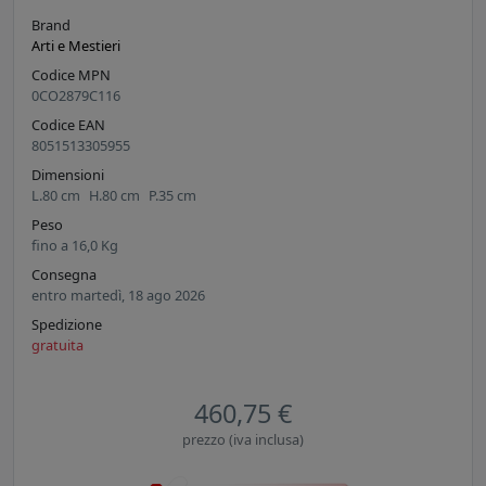
Brand
Arti e Mestieri
Codice MPN
0CO2879C116
Codice EAN
8051513305955
Dimensioni
L.
80
cm
H.
80
cm
P.
35
cm
Peso
fino a
16,0
Kg
Consegna
entro martedì, 18 ago 2026
Spedizione
gratuita
460,75 €
prezzo (iva inclusa)