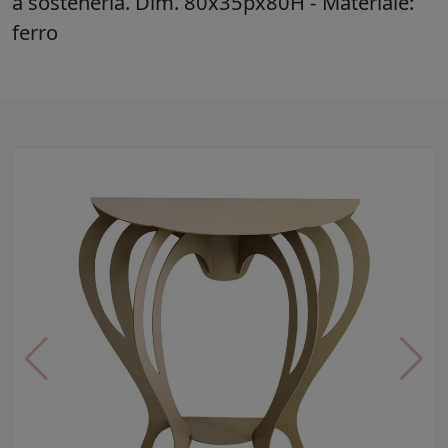
a sostenerla. Dim. 80x35px80H - Materiale:
ferro