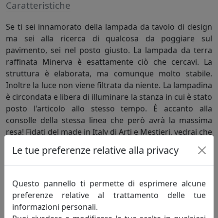
Caratteristiche
Se ti sei innamorato della lampada da tavolo di design
ma sei alla ricerca di qualcosa da poggiare sul
pavimento, sei nel posto giusto. La lampada da terra
raffinata Minerva è esattamente ciò che cercavi. La
struttura è elaborata, ma comunque molto stabile.
Inoltre la luce non viene filtrata da niente. La lampadina
è circondata e libera di illuminare la stanza in cui è stato
posto l'articolo allo stesso tempo. È accanto alla
consolle della stessa linea che però avrà la massima
resa! Fidati del made in Italy di Arti e Mestieri, vedrai che
sarà proprio questa lampada da terra raffinata a dare la
Le tue preferenze relative alla privacy
svolta al tuo arredamento!
Questo pannello ti permette di esprimere alcune
Informazioni sul brand
preferenze relative al trattamento delle tue
informazioni personali.
Da oltre quaranta anni, l’espressione