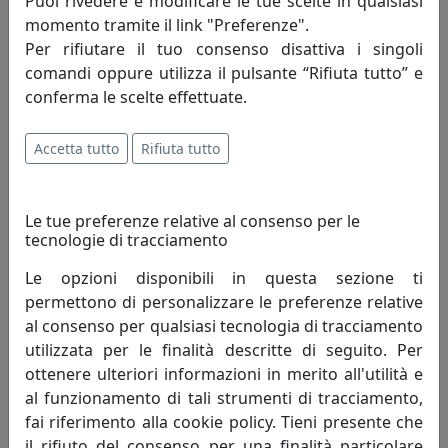
Puoi rivedere e modificare le tue scelte in qualsiasi
creativa, l’abilità tecnica e manuale si
momento tramite il link "Preferenze".
danno appuntamento e dal loro incontro
Per rifiutare il tuo consenso disattiva i singoli
nascono le creazioni Arti e Mestieri. Un
comandi oppure utilizza il pulsante “Rifiuta tutto” e
processo lineare quanto sofisticato che accompagna la
conferma le scelte effettuate.
realizzazione di oggetti in metallo dai profili essenziali e
dalle forme leggere, frutto di un lavoro di ricerca e
Accetta tutto
Rifiuta tutto
design fatto esclusivamente in Italia.
Bellezza e funzionalità, i due poli che danno vita a ogni
Le tue preferenze relative al consenso per le
pezzo. Due elementi talvolta opposti ma conciliabili
tecnologie di tracciamento
grazie a quel mix di stile e capacità tecnica che
costituisce il tratto distintivo del nostro marchio.
Le opzioni disponibili in questa sezione ti
permettono di personalizzare le preferenze relative
Il processo creativo invece attinge a luoghi spesso
al consenso per qualsiasi tecnologia di tracciamento
inaspettati. La creatività di Massimo Tani, depositario
utilizzata per le finalità descritte di seguito. Per
dello spirito creativo che anima da anni Arti e Mestieri,
ottenere ulteriori informazioni in merito all'utilità e
si alimenta di atmosfere e dettagli ludici, talvolta
al funzionamento di tali strumenti di tracciamento,
spiazzanti. Accanto a lui Francesco Adriano Pizzi, che da
fai riferimento alla cookie policy. Tieni presente che
oltre vent’anni porta il proprio punto di vista nella
il rifiuto del consenso per una finalità particolare