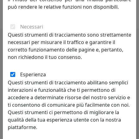
progettazione di ogni pezzo, aggiungendo una visione
può rendere le relative funzioni non disponibili.
personale e raffinata a ogni collezione.
Necessari
Questi strumenti di tracciamento sono strettamente
necessari per misurare il traffico e garantire il
Potrebbero interessarti
corretto funzionamento delle pagine e, pertanto,
non richiedono il tuo consenso.
Esperienza
Questi strumenti di tracciamento abilitano semplici
interazioni e funzionalità che ti permettono di
accedere a determinate risorse del nostro servizio e
ti consentono di comunicare più facilmente con noi.
Questi strumenti ci permettono di migliorare la
qualità della tua esperienza utente con la nostra
LAMPADA DA TERRA RAFFINATA MINERVA, COD. 0LA3127C18
piattaforme.
Arti e Mestieri