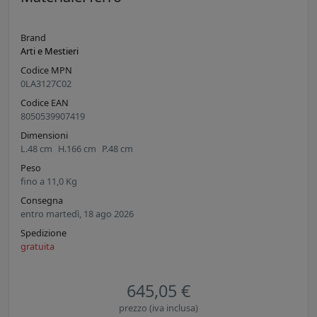
Brand
Arti e Mestieri
Codice MPN
0LA3127C02
Codice EAN
8050539907419
Dimensioni
L.
48
cm
H.
166
cm
P.
48
cm
Peso
fino a
11,0
Kg
Consegna
entro martedì, 18 ago 2026
Spedizione
gratuita
645,05 €
prezzo (iva inclusa)