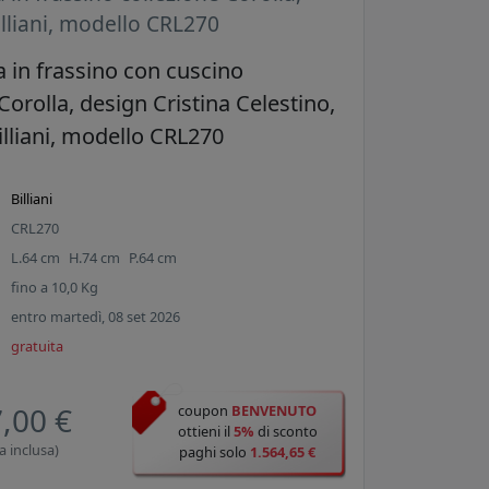
illiani, modello CRL270
a in frassino con cuscino
Corolla, design Cristina Celestino,
illiani, modello CRL270
Billiani
CRL270
L.
64
cm
H.
74
cm
P.
64
cm
fino a
10,0
Kg
entro martedì, 08 set 2026
gratuita
,00 €
coupon
BENVENUTO
ottieni il
5%
di sconto
a inclusa)
paghi solo
1.564,65 €