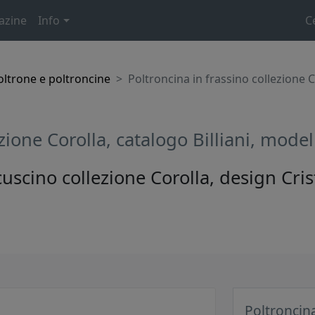
azine
Info
C
oltrone e poltroncine
Poltroncina in frassino collezione C
ezione Corolla, catalogo Billiani, mod
cuscino collezione Corolla, design Cris
Poltroncina