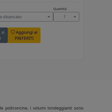
Quantità
no sbiancato
1
 al
Aggiungi ai
O
PREFERITI
le poltroncine, i volumi tondeggianti sono