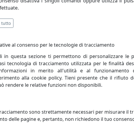
consenso disattiva i singoli comandi oppure utilizza il puls
fettuate.
o al mondo è la nostra missione: è così che il made in Italy 
 tutto
lturale e manifatturiero condiviso, oltre che di un’impresa d
o del 2002, con uno stand provocatorio su cui sventola la
ative al consenso per le tecnologie di tracciamento
ra il Compasso d’Oro. Mentre il legame con la tradizione è
 una nuova era: colorata, pop, spensierata. Si allunga l’ele
li in questa sezione ti permettono di personalizzare le p
di Milano.
i tecnologia di tracciamento utilizzata per le finalità des
a a Cristina Celestino, architetto e designer milanese. La se
informazioni in merito all'utilità e al funzionamento 
ferimento alla cookie policy. Tieni presente che il rifiuto
uò rendere le relative funzioni non disponibili.
racciamento sono strettamente necessari per misurare il traf
to delle pagine e, pertanto, non richiedono il tuo consens