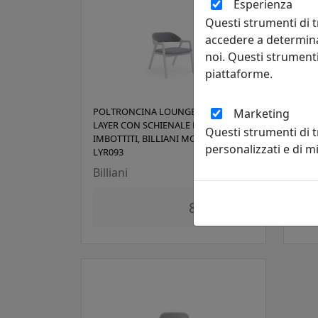
Esperienza
Questi strumenti di t
accedere a determina
noi. Questi strumenti
piattaforme.
POLTRONCINA LOUNGE COLLEZIONE
POLT
Marketing
LAYER CON SCHIENALE E SEDUTA
COLL
Questi strumenti di 
IMBOTTITI, BILLIANI MODELLO
BILL
personalizzati e di 
LYR093
Billi
Billiani
881,00 €