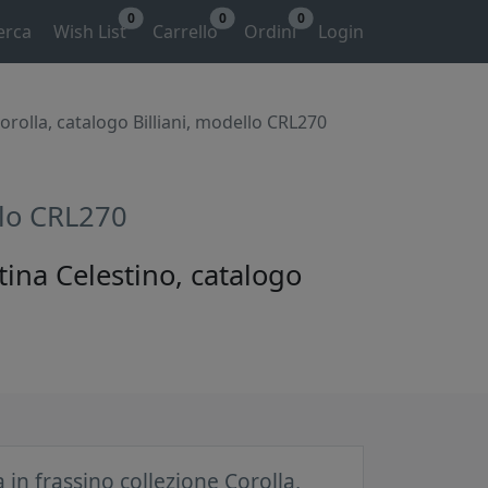
0
0
0
erca
Wish List
Carrello
Ordini
Login
orolla, catalogo Billiani, modello CRL270
ello CRL270
tina Celestino, catalogo
 in frassino collezione Corolla,