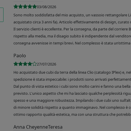
03/08/2026
Sono molto soddisfatta del mio acquisto, un vassoio rettangolare Like
acquistato circa 3 anni fa). Articolo effettivamente di design, curato 
Il servizio clienti è eccellente. Per la consegna, da parte del corrier
rispetto alla media, ma il disagio subito è indipendente dal venditore
consegna avvenisse in tempi brevi. Nel complesso è stata un’ottima 
Paolo
27/07/2026
Ho acquistato due cubi da terra della linea Clio (catalogo IPlex) e, n
spedizione è stata impeccabile: i prodotti sono arrivati perfettamente
Dal punto di vista estetico i cubi sono molto carini e fanno una bella 
previsto. L'unico aspetto che mi ha lasciato qualche perplessità rigu
spesso e una maggiore robustezza. Impilando i due cubi uno sull'altr
di minore solidità rispetto a quanto immaginavo. Nel complesso è 
ottimo rapporto qualità-estetica, ma con una struttura che potrebbe
Anna CheyenneTeresa