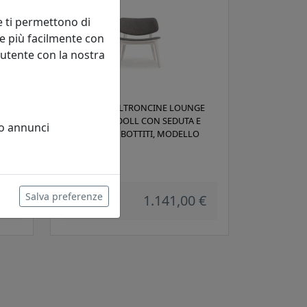
e ti permettono di
e più facilmente con
 utente con la nostra
NALE
COPPIA DI POLTRONCINE LOUNGE
COLLEZIONE DOLL CON SEDUTA E
 o annunci
SCHIENALE IMBOTTITI, MODELLO
DLL562
Billiani
Salva preferenze
 €
1.141,00 €