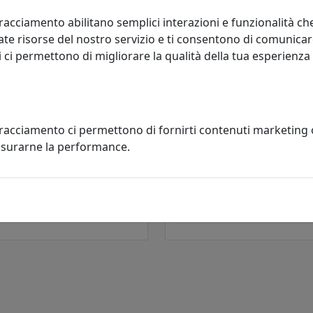
racciamento abilitano semplici interazioni e funzionalità ch
te risorse del nostro servizio e ti consentono di comunicar
 ci permettono di migliorare la qualità della tua esperienza
RONA IN FRASSINO
POLTRONA IN FRASSINO SCHIE
EZIONE COROLLA, CATALOGO
ALTO COLLEZIONE COROLLA,
tracciamento ci permettono di fornirti contenuti marketing
IANI, MODELLO CRL271
CATALOGO BILLIANI, MODELLO
misurarne la performance.
CRL272
ani
Billiani
2.287,00 €
2.745,00