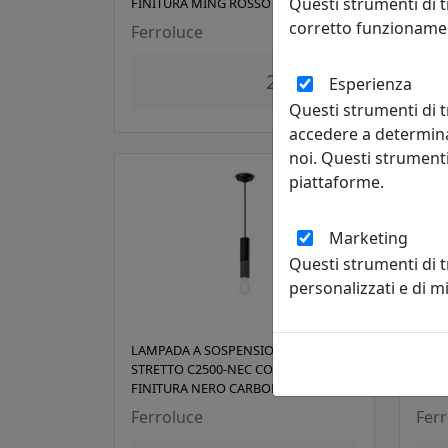
Questi strumenti di t
FINITURA MING ROSSO
FINI
corretto funzionamen
Ferroluce
Ferr
253,00 €
Esperienza
Questi strumenti di t
accedere a determina
noi. Questi strumenti
piattaforme.
Marketing
Questi strumenti di 
personalizzati e di 
LAMPADA A SOSPENSIONE CILINDRO
LAMP
STRETTO C2500-NEC COLLEZIONE PI
STRE
FINITURA NERO CARBONE
FINI
Ferroluce
Ferr