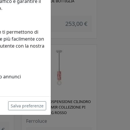
fico e garantire il
FINITURA VERDE BOTTIGLIA
o.
Ferroluce
 €
253,00 €
e ti permettono di
e più facilmente con
 utente con la nostra
 o annunci
2-MIB
LAMPADA A SOSPENSIONE CILINDRO
Salva preferenze
 BLU
LARGO C2501-MIR COLLEZIONE PI
FINITURA MING ROSSO
Ferroluce
 €