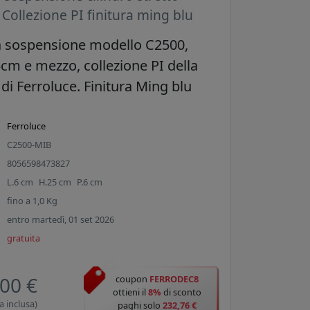
Collezione PI finitura ming blu
 sospensione modello C2500,
cm e mezzo, collezione PI della
di Ferroluce. Finitura Ming blu
Ferroluce
C2500-MIB
8056598473827
L.
6
cm
H.
25
cm
P.
6
cm
fino a
1,0
Kg
entro martedì, 01 set 2026
gratuita
00 €
coupon
FERRODEC8
ottieni il
8%
di sconto
a inclusa)
paghi solo
232,76 €