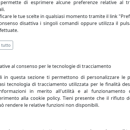
permette di esprimere alcune preferenze relative al t
te e in grado di personalizzare ogni articolo in fatto di fo
li.
moderna, giovane e Dinamica, che grazie agli insegnamenti ac
icare le tue scelte in qualsiasi momento tramite il link "Pre
consenso disattiva i singoli comandi oppure utilizza il puls
fettuate.
 tutto
ative al consenso per le tecnologie di tracciamento
li in questa sezione ti permettono di personalizzare le p
i tecnologia di tracciamento utilizzata per le finalità des
informazioni in merito all'utilità e al funzionamento 
ferimento alla cookie policy. Tieni presente che il rifiuto
uò rendere le relative funzioni non disponibili.
ADA A SOSPENSIONE CILINDRO
LAMPADA A SOSPENSIONE CILI
O C2501-MIB COLLEZIONE PI
STRETTO C2500-ARP COLLEZIONE