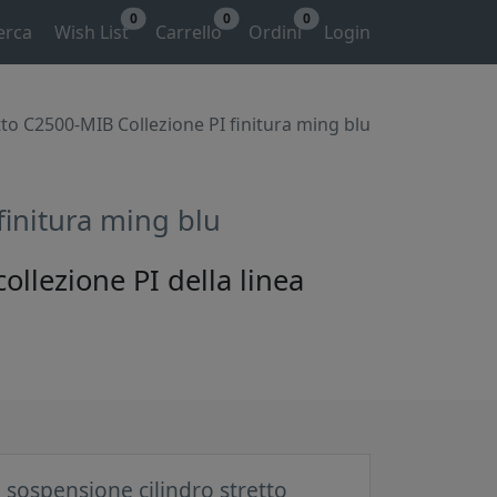
0
0
0
erca
Wish List
Carrello
Ordini
Login
to C2500-MIB Collezione PI finitura ming blu
finitura ming blu
lezione PI della linea
sospensione cilindro stretto