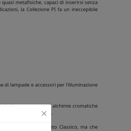
quasi metafisiche, capaci di inserirsi senza
cazioni, la Collezione PI fa un ineccepibile
e di lampade e accessori per l’illuminazione
delle forme e ricerca di alchimie cromatiche
do Una personalità unica.
ne in fatto di arredamento Classico, ma che