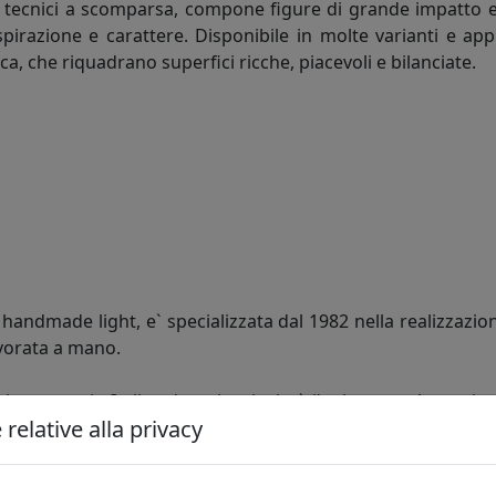
ti tecnici a scomparsa, compone figure di grande impatto e 
pirazione e carattere. Disponibile in molte varianti e appli
ca, che riquadrano superfici ricche, piacevoli e bilanciate.
andmade light, e` specializzata dal 1982 nella realizzazion
vorata a mano.
ivamente in Italia ed ogni articolo è l’unione tra Armonia 
relative alla privacy
e dalla monotonia dei prodotti realizzati in serie, acquisen
ntela più esigente, che non cerca solo la giusta soluzio