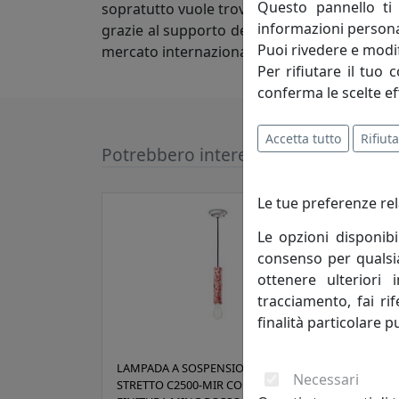
Questo pannello ti 
sopratutto vuole trovare un’azienda competen
informazioni persona
grazie al supporto dei figli, è una realtà 
Puoi rivedere e modif
mercato internazionale.
Per rifiutare il tuo 
conferma le scelte ef
Accetta tutto
Rifiuta
Potrebbero interessarti
Le tue preferenze rel
Le opzioni disponibi
consenso per qualsias
ottenere ulteriori 
tracciamento, fai ri
finalità particolare p
LAMPADA A SOSPENSIONE CILINDRO
LAMP
Necessari
STRETTO C2500-MIR COLLEZIONE PI
LARG