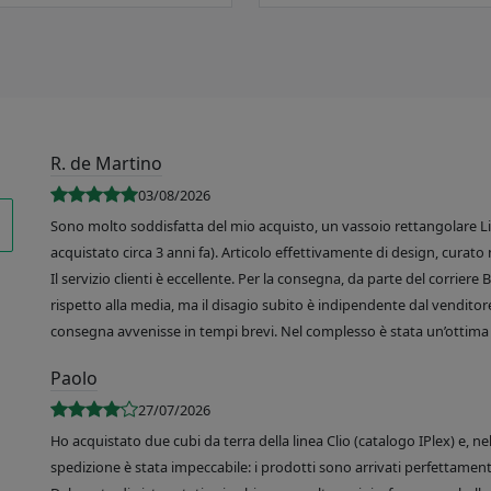
R. de Martino
03/08/2026
Sono molto soddisfatta del mio acquisto, un vassoio rettangolare Like
acquistato circa 3 anni fa). Articolo effettivamente di design, curato 
Il servizio clienti è eccellente. Per la consegna, da parte del corrier
rispetto alla media, ma il disagio subito è indipendente dal venditore
consegna avvenisse in tempi brevi. Nel complesso è stata un’ottima 
Paolo
27/07/2026
Ho acquistato due cubi da terra della linea Clio (catalogo IPlex) e, n
spedizione è stata impeccabile: i prodotti sono arrivati perfettamente