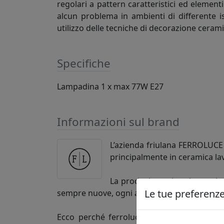
regolari a pattern caratteristici ed elemen
alcun problema in ambienti di differente is
utilizzo delle tecniche di decorazione cerami
Specifiche
Lampadina 1 x max 77W E27
Informazioni sul brand
L’azienda friulana FERROLUCE h
principalmente in ceramica la
La produzione si svolge esclus
Le tue preferenze 
sempre nuove, ogni articolo così si distingu
Ecco perché ferroluce si rivolge alla clie