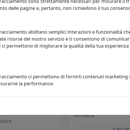
racciamento sono strettamente necessari per misurare il traf
TURA MING BLU
FINITURA ARANCIO PESCA
to delle pagine e, pertanto, non richiedono il tuo consens
oluce
Ferroluce
262,00 €
253,00
racciamento abilitano semplici interazioni e funzionalità ch
te risorse del nostro servizio e ti consentono di comunicar
 ci permettono di migliorare la qualità della tua esperienza
tracciamento ci permettono di fornirti contenuti marketing
misurarne la performance.
ADA A SOSPENSIONE CILINDRO
LAMPADA A SOSPENSIONE C250
TTO C2500-ROC COLLEZIONE PI
COLLEZIONE PI FINITURA MING
TURA ROSSO CORALLO
Ferroluce
oluce
539,00