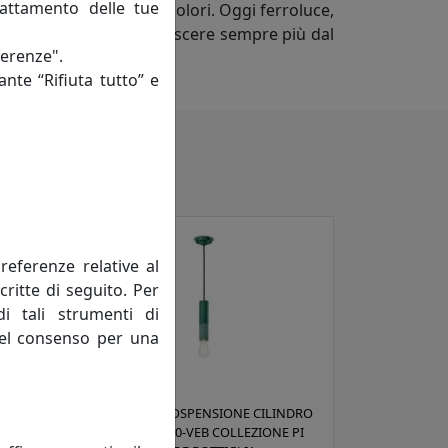
rattamento delle tue
rme, misure, decori e colori. Oggi ferroluce,
quisiti vuole farsi conoscere sempre più dal
ferenze".
ante “Rifiuta tutto” e
referenze relative al
critte di seguito. Per
di tali strumenti di
 del consenso per una
NDRO
LAMPADA A SOSPENSIONE CILINDRO
 PI
STRETTO C2500-VEB COLLEZIONE PI