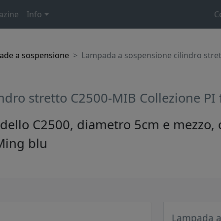
azine
Info
C
ade a sospensione
Lampada a sospensione cilindro stret
dro stretto C2500-MIB Collezione PI 
llo C2500, diametro 5cm e mezzo, col
 Ming blu
Lampada a 