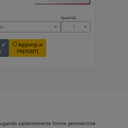
Quantità
lu
1
 al
Aggiungi ai
O
PREFERITI
 coniugando sapientemente forme geometriche