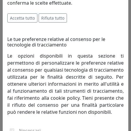
Ferroluce
conferma le scelte effettuate.
1.224,00 €
Accetta tutto
Rifiuta tutto
Le tue preferenze relative al consenso per le
tecnologie di tracciamento
Le opzioni disponibili in questa sezione ti
permettono di personalizzare le preferenze relative
al consenso per qualsiasi tecnologia di tracciamento
utilizzata per le finalità descritte di seguito. Per
ottenere ulteriori informazioni in merito all'utilità e
al funzionamento di tali strumenti di tracciamento,
LAMPADA A SOSPENSIONE COLLEZIONE VINTAGE C660-1 BIANCO
fai riferimento alla cookie policy. Tieni presente che
Ferroluce
il rifiuto del consenso per una finalità particolare
può rendere le relative funzioni non disponibili.
214,00 €
Necessari