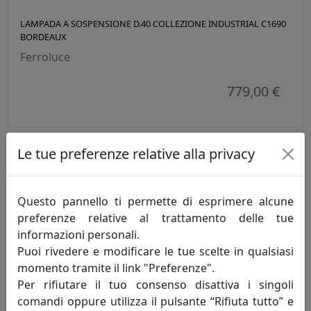
LAMPADA A SOSPENSIONE D.40 COLLEZIONE INDUSTRIAL C1690
BORDEAUX
Ferroluce
779,00 €
Le tue preferenze relative alla privacy
Questo pannello ti permette di esprimere alcune
preferenze relative al trattamento delle tue
informazioni personali.
Puoi rivedere e modificare le tue scelte in qualsiasi
momento tramite il link "Preferenze".
LAMPADA A SOSPENSIONE A 3 LUCI COLLEZIONE INDUSTRIAL
Per rifiutare il tuo consenso disattiva i singoli
C1692 BORDEAUX
comandi oppure utilizza il pulsante “Rifiuta tutto” e