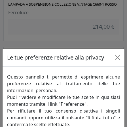
LAMPADA A SOSPENSIONE COLLEZIONE VINTAGE C660-1 ROSSO
Ferroluce
214,00 €
Le tue preferenze relative alla privacy
Questo pannello ti permette di esprimere alcune
preferenze relative al trattamento delle tue
informazioni personali.
Puoi rivedere e modificare le tue scelte in qualsiasi
LAMPADA A SOSPENSIONE COLLEZIONE VINTAGE C984 BIANCO
momento tramite il link "Preferenze".
Per rifiutare il tuo consenso disattiva i singoli
Ferroluce
comandi oppure utilizza il pulsante “Rifiuta tutto” e
306,00 €
conferma le scelte effettuate.