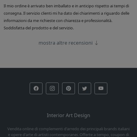
Il mio ordine è arrivato ben imballato e in anticipo rispetto ai tempi di
consegna. Il servizio clienti mi ha dato dei chiarimenti a riguardo delle
informazioni da me richieste con chiarezza e professionalità.
Soddisfatta del prodotto e del servizio.
mostra altre recensioni
Interior Art Design
Vendita online di complementi d'arredo dei principali brands italiani
e opere d'arte di artisti contemporanei. Offerte a tempo, coupon di