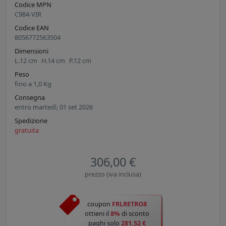
Codice MPN
C984-VIR
Codice EAN
8056772563504
Dimensioni
L.
12
cm
H.
14
cm
P.
12
cm
Peso
fino a
1,0
Kg
Consegna
entro martedì, 01 set 2026
Spedizione
gratuita
306,00 €
prezzo (iva inclusa)
coupon
FRLRETRO8
ottieni il
8%
di sconto
paghi solo
281,52 €