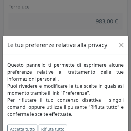
Ferroluce
983,00 €
Le tue preferenze relative alla privacy
Questo pannello ti permette di esprimere alcune
preferenze relative al trattamento delle tue
informazioni personali.
Puoi rivedere e modificare le tue scelte in qualsiasi
momento tramite il link "Preferenze".
Per rifiutare il tuo consenso disattiva i singoli
LAMPADA A SOSPENSIONE PISA C1208
comandi oppure utilizza il pulsante “Rifiuta tutto” e
Ferroluce
conferma le scelte effettuate.
301,00 €
Accetta tutto
Rifiuta tutto