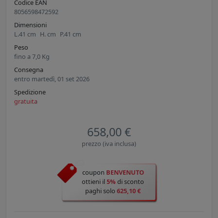
Codice EAN
8056598472592
Dimensioni
L.
41
cm
H.
cm
P.
41
cm
Peso
fino a
7,0
Kg
Consegna
entro martedì, 01 set 2026
Spedizione
gratuita
658,00 €
prezzo (iva inclusa)
coupon
BENVENUTO
ottieni il
5%
di sconto
paghi solo
625,10 €