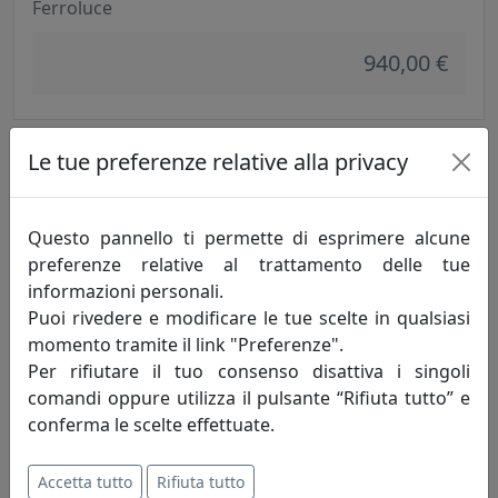
Ferroluce
940,00 €
Le tue preferenze relative alla privacy
Questo pannello ti permette di esprimere alcune
preferenze relative al trattamento delle tue
informazioni personali.
Puoi rivedere e modificare le tue scelte in qualsiasi
momento tramite il link "Preferenze".
LAMPADARIO COLLEZIONE SANREMO C270-12
Per rifiutare il tuo consenso disattiva i singoli
Ferroluce
comandi oppure utilizza il pulsante “Rifiuta tutto” e
conferma le scelte effettuate.
694,00 €
Accetta tutto
Rifiuta tutto