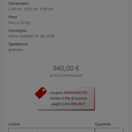
Dimensioni
L.
58
cm
H.
35
cm
P.
58
cm
Peso
fino a
3,0
Kg
Consegna
entro martedì, 01 set 2026
Spedizione
gratuita
940,00 €
prezzo (iva inclusa)
coupon
BENVENUTO
ottieni il
5%
di sconto
paghi solo
893,00 €
Colore
Quantità