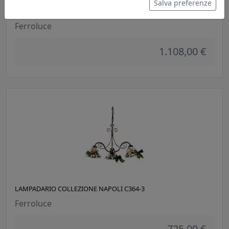
Salva preferenze
LAMPADARIO COLLEZIONE SANREMO C270-8
Ferroluce
1.108,00 €
LAMPADARIO COLLEZIONE NAPOLI C364-3
Ferroluce
725,00 €