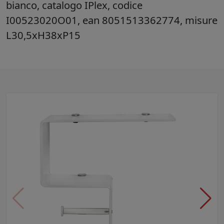
bianco, catalogo IPlex, codice
I00523020O01, ean 8051513362774, misure
L30,5xH38xP15