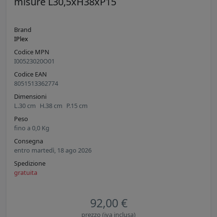
misure L30,5xH38xP15
Brand
IPlex
Codice MPN
I00523020O01
Codice EAN
8051513362774
Dimensioni
L.
30
cm
H.
38
cm
P.
15
cm
Peso
fino a
0,0
Kg
Consegna
entro martedì, 18 ago 2026
Spedizione
gratuita
92,00 €
prezzo (iva inclusa)