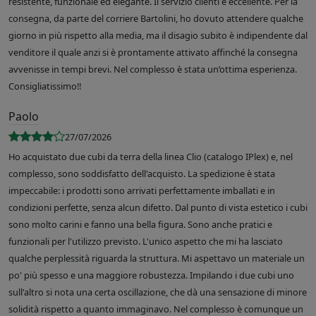
resistente, funzionale ed elegante. Il servizio clienti è eccellente. Per la
consegna, da parte del corriere Bartolini, ho dovuto attendere qualche
giorno in più rispetto alla media, ma il disagio subito è indipendente dal
venditore il quale anzi si è prontamente attivato affinché la consegna
avvenisse in tempi brevi. Nel complesso è stata un’ottima esperienza.
Consigliatissimo!!
Paolo
27/07/2026
Ho acquistato due cubi da terra della linea Clio (catalogo IPlex) e, nel
complesso, sono soddisfatto dell'acquisto. La spedizione è stata
impeccabile: i prodotti sono arrivati perfettamente imballati e in
condizioni perfette, senza alcun difetto. Dal punto di vista estetico i cubi
sono molto carini e fanno una bella figura. Sono anche pratici e
funzionali per l'utilizzo previsto. L'unico aspetto che mi ha lasciato
qualche perplessità riguarda la struttura. Mi aspettavo un materiale un
po' più spesso e una maggiore robustezza. Impilando i due cubi uno
sull'altro si nota una certa oscillazione, che dà una sensazione di minore
solidità rispetto a quanto immaginavo. Nel complesso è comunque un