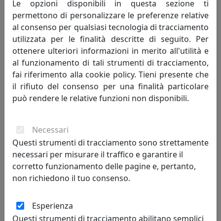
Le opzioni disponibili in questa sezione ti
permettono di personalizzare le preferenze relative
83,00 €
al consenso per qualsiasi tecnologia di tracciamento
utilizzata per le finalità descritte di seguito. Per
ottenere ulteriori informazioni in merito all'utilità e
al funzionamento di tali strumenti di tracciamento,
fai riferimento alla cookie policy. Tieni presente che
il rifiuto del consenso per una finalità particolare
può rendere le relative funzioni non disponibili.
Necessari
Questi strumenti di tracciamento sono strettamente
CLIO LINEA BAGNO MENSOLA ROTOLO E RIPIANO, CATALOGO
necessari per misurare il traffico e garantire il
IPLEX, CODICE I00523021TAC
corretto funzionamento delle pagine e, pertanto,
IPlex
non richiedono il tuo consenso.
83,00 €
Esperienza
Questi strumenti di tracciamento abilitano semplici