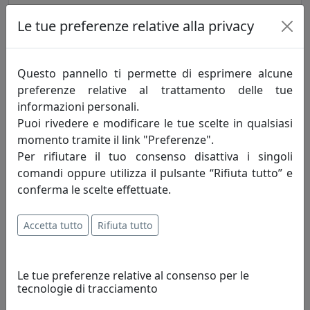
CLIO LINEA BAGNO MENSOLA ROTOLO E RIPIANO BIANCO,
Le tue preferenze relative alla privacy
CATALOGO IPLEX, CODICE I00523021O01
IPlex
Questo pannello ti permette di esprimere alcune
83,00 €
preferenze relative al trattamento delle tue
informazioni personali.
Puoi rivedere e modificare le tue scelte in qualsiasi
momento tramite il link "Preferenze".
Per rifiutare il tuo consenso disattiva i singoli
comandi oppure utilizza il pulsante “Rifiuta tutto” e
conferma le scelte effettuate.
Accetta tutto
Rifiuta tutto
CLIO LINEA BAGNO MENSOLA ROTOLO E RIPIANO FUMÈ,
Le tue preferenze relative al consenso per le
CATALOGO IPLEX, CODICE I00523021T74
tecnologie di tracciamento
IPlex