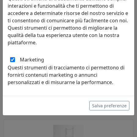
interazioni e funzionalità che ti permettono di
accedere a determinate risorse del nostro servizio e
ti consentono di comunicare più facilmente con noi.
Questi strumenti ci permettono di migliorare la
qualità della tua esperienza utente con la nostra
piattaforme.
Marketing
Questi strumenti di tracciamento ci permettono di
SCALETTA GRANDE BIANCO, LINEA CLIO, CATALOGO IPLEX,
CODICE I00529014O01
fornirti contenuti marketing o annunci
personalizzati e di misurarne la performance.
IPlex
295,00 €
Salva preferenze