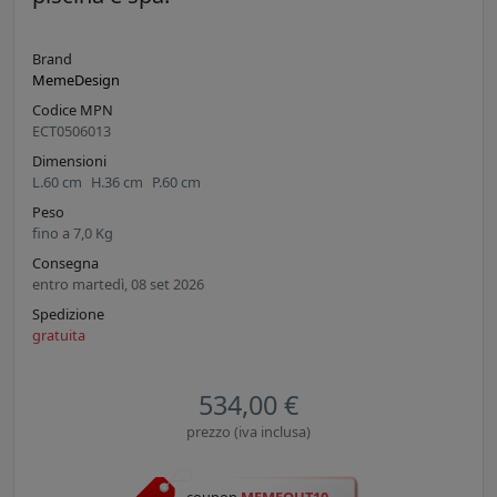
Brand
MemeDesign
Codice MPN
ECT0506013
Dimensioni
L.
60
cm
H.
36
cm
P.
60
cm
Peso
fino a
7,0
Kg
Consegna
entro martedì, 08 set 2026
Spedizione
gratuita
534,00 €
prezzo (iva inclusa)