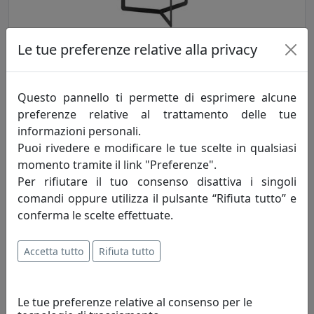
Le tue preferenze relative alla privacy
TAVOLINO ROUND 2 ROTONDO D60 OUTDOOR ECT05060-04
GRAFITE
MemeDesign
Questo pannello ti permette di esprimere alcune
preferenze relative al trattamento delle tue
534,00 €
informazioni personali.
Puoi rivedere e modificare le tue scelte in qualsiasi
momento tramite il link "Preferenze".
Per rifiutare il tuo consenso disattiva i singoli
comandi oppure utilizza il pulsante “Rifiuta tutto” e
conferma le scelte effettuate.
Accetta tutto
Rifiuta tutto
Le tue preferenze relative al consenso per le