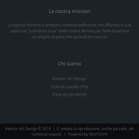
La nostra mission
La parola d’ordine è arredare, termine bellissimo che affonda le sue
radici nel “prendersi cura” delle nostre dimore per farle diventare
un angolo di pace che parla di te e con te.
Chi siamo
Interior Art Design
Città di Castello (PG)
P.IVA 03156190799
Interior Art Design © 2018
|
E' vietata la riproduzione, anche parziale, dei
contenuti esposti.
|
Powered by
NEXTDATA