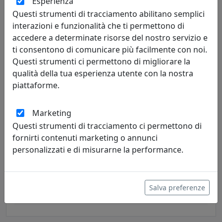
Esperienza
534,00 €
Questi strumenti di tracciamento abilitano semplici
interazioni e funzionalità che ti permettono di
accedere a determinate risorse del nostro servizio e
ti consentono di comunicare più facilmente con noi.
Questi strumenti ci permettono di migliorare la
qualità della tua esperienza utente con la nostra
piattaforme.
Marketing
Questi strumenti di tracciamento ci permettono di
fornirti contenuti marketing o annunci
TAVOLINO ROUND 2 ROTONDO D60 OUTDOOR ECT05060-10
personalizzati e di misurarne la performance.
PETROLIO
MemeDesign
Salva preferenze
534,00 €