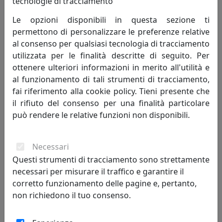
tecnologie di tracciamento
TAVOLINO ROUND 2 ROTONDO D60 OUTDOOR ECT05060-06
CANAPA
Le opzioni disponibili in questa sezione ti
MemeDesign
permettono di personalizzare le preferenze relative
al consenso per qualsiasi tecnologia di tracciamento
534,00 €
utilizzata per le finalità descritte di seguito. Per
ottenere ulteriori informazioni in merito all'utilità e
al funzionamento di tali strumenti di tracciamento,
fai riferimento alla cookie policy. Tieni presente che
il rifiuto del consenso per una finalità particolare
può rendere le relative funzioni non disponibili.
Necessari
Questi strumenti di tracciamento sono strettamente
necessari per misurare il traffico e garantire il
corretto funzionamento delle pagine e, pertanto,
TAVOLINO ROUND 2 ROTONDO D60 OUTDOOR ECT05060-07
FANGO
non richiedono il tuo consenso.
MemeDesign