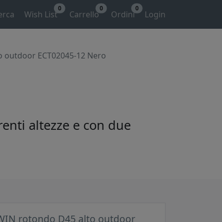
0
0
0
erca
Wish List
Carrello
Ordini
Login
to outdoor ECT02045-12 Nero
renti altezze e con due
WIN rotondo D45 alto outdoor