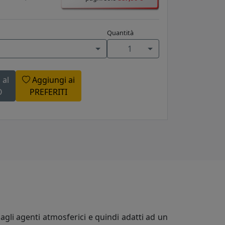
Quantità
1
 al
Aggiungi ai
O
PREFERITI
agli agenti atmosferici e quindi adatti ad un