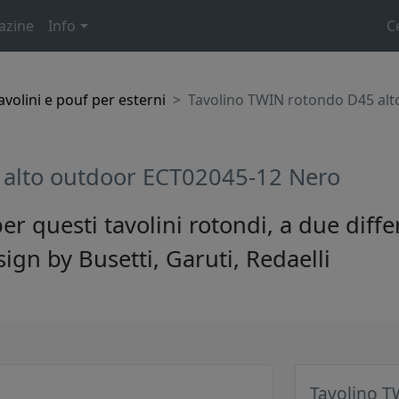
azine
Info
C
avolini e pouf per esterni
Tavolino TWIN rotondo D45 al
 alto outdoor ECT02045-12 Nero
 questi tavolini rotondi, a due diffe
ign by Busetti, Garuti, Redaelli
Tavolino T