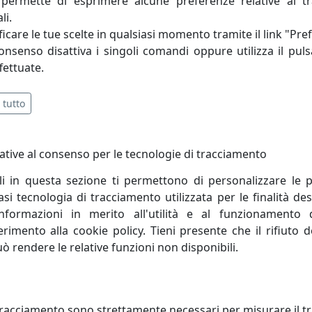
permette di esprimere alcune preferenze relative al t
li.
icare le tue scelte in qualsiasi momento tramite il link "Pre
e ai seguenti requisiti: Design creativo e trasversale, 
consenso disattiva i singoli comandi oppure utilizza il puls
, Qualità eccellente MADE IN ITALY, Semplicità nel trasporto 
fettuate.
 tutto
ative al consenso per le tecnologie di tracciamento
li in questa sezione ti permettono di personalizzare le p
i tecnologia di tracciamento utilizzata per le finalità des
informazioni in merito all'utilità e al funzionamento 
ferimento alla cookie policy. Tieni presente che il rifiuto
uò rendere le relative funzioni non disponibili.
LINO TWIN ROTONDO D45 ALTO
TAVOLINO TWIN ROTONDO D45
racciamento sono strettamente necessari per misurare il traf