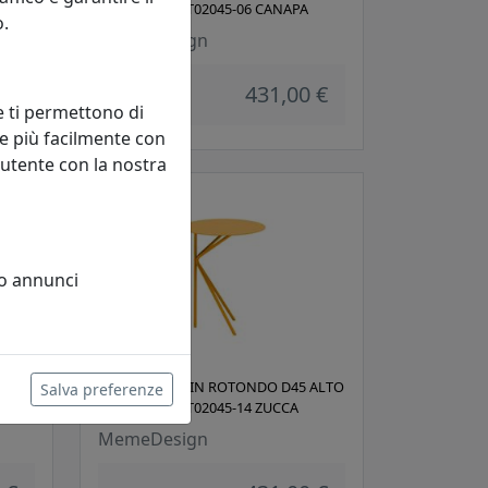
OUTDOOR ECT02045-06 CANAPA
o.
MemeDesign
 €
431,00 €
e ti permettono di
e più facilmente con
 utente con la nostra
 o annunci
 ALTO
TAVOLINO TWIN ROTONDO D45 ALTO
Salva preferenze
 MAYA
OUTDOOR ECT02045-14 ZUCCA
MemeDesign