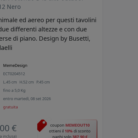
12 Nero
imale ed aereo per questi tavolini
due differenti altezze e con due
erse di piano. Design by Busetti,
aelli
MemeDesign
ECT0204512
L.
45
cm
H.
52
cm
P.
45
cm
fino a
5,0
Kg
entro martedì, 08 set 2026
gratuita
00 €
coupon
MEMEOUT10
ottieni il
10%
di sconto
a inclusa)
paghi solo
387,90 €