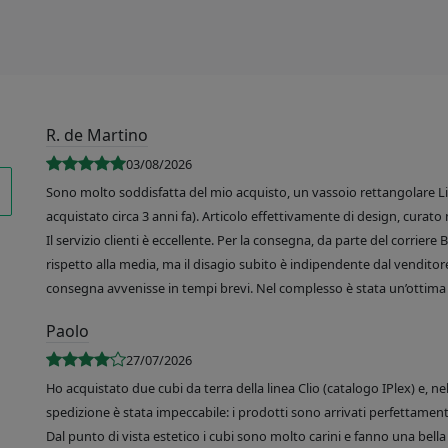
R. de Martino
03/08/2026
Sono molto soddisfatta del mio acquisto, un vassoio rettangolare Like
acquistato circa 3 anni fa). Articolo effettivamente di design, curato 
Il servizio clienti è eccellente. Per la consegna, da parte del corrier
rispetto alla media, ma il disagio subito è indipendente dal venditore
consegna avvenisse in tempi brevi. Nel complesso è stata un’ottima 
Paolo
27/07/2026
Ho acquistato due cubi da terra della linea Clio (catalogo IPlex) e, n
spedizione è stata impeccabile: i prodotti sono arrivati perfettamente
Dal punto di vista estetico i cubi sono molto carini e fanno una bella 