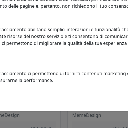
OOR ECT02045-03 PIOGGIA
OUTDOOR ECT02045-04 GRAFITE
to delle pagine e, pertanto, non richiedono il tuo consens
eDesign
MemeDesign
431,00 €
431,00
racciamento abilitano semplici interazioni e funzionalità ch
te risorse del nostro servizio e ti consentono di comunicar
 ci permettono di migliorare la qualità della tua esperienza
tracciamento ci permettono di fornirti contenuti marketing
misurarne la performance.
LINO TWIN ROTONDO D45 ALTO
TAVOLINO TWIN ROTONDO D45
OOR ECT02045-10 PETROLIO
OUTDOOR ECT02045-13 GIALLO
eDesign
MemeDesign