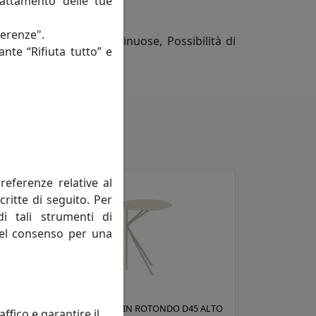
rattamento delle tue
ferenze".
Forme arrotondate e sinuose, Possibilità di
ante “Rifiuta tutto” e
e montaggio
referenze relative al
critte di seguito. Per
di tali strumenti di
 del consenso per una
 ALTO
TAVOLINO TWIN ROTONDO D45 ALTO
fico e garantire il