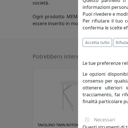
Questo pannello ti 
società.
informazioni persona
Puoi rivedere e modif
Ogni prodotto MEME deve pertanto risponder
Per rifiutare il tuo 
essere inserito in molteplici aree abitative
conferma le scelte ef
Accetta tutto
Rifiuta
Potrebbero interessarti
Le tue preferenze rel
Le opzioni disponibi
consenso per qualsias
ottenere ulteriori 
tracciamento, fai ri
finalità particolare p
Necessari
TAVOLINO TWIN ROTONDO D45 ALTO
TAVO
Questi strumenti di t