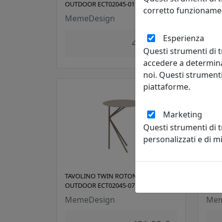
OUTDOOR ECT02045-01 BIANCO
OUTD
corretto funzionamen
MemeDesign
Mem
Esperienza
431,00 €
Questi strumenti di t
accedere a determina
noi. Questi strumenti
piattaforme.
Marketing
Questi strumenti di 
personalizzati e di 
TAVOLINO TWIN ROTONDO D45 ALTO
TAVO
OUTDOOR ECT02045-07 FANGO
OUTD
MemeDesign
Mem