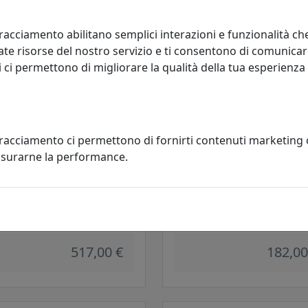
215,00 €
179,00
racciamento abilitano semplici interazioni e funzionalità ch
te risorse del nostro servizio e ti consentono di comunicar
 ci permettono di migliorare la qualità della tua esperienza
tracciamento ci permettono di fornirti contenuti marketing
misurarne la performance.
IQUE A 2 LUCI VETRI ASTRO
APPLIQUE FREE SPIRIT CLASSIC A
102.15 FOGLIA ARGENTO
LUCI 140.103
al Lux
Metal Lux
517,00 €
182,00