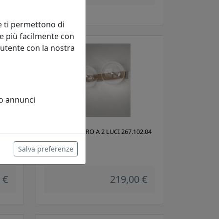
 €
e ti permettono di
e più facilmente con
 utente con la nostra
 o annunci
 3
APPLIQUE ESTRO A 2 LUCI 267.102.04
BRUNITO
Salva preferenze
Metal Lux
 €
219,00 €