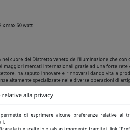
2 x max 50 watt
 nel cuore del Distretto veneto dell'illuminazione che con 
i maggiori mercati internazionali grazie ad una forte rete 
l settore, ha saputo innovare e rinnovarsi dando vita a prodo
nze altamente specializzate nelle diverse operazioni di arti
pinto Metal Lux a dar vita ad un nuovo indirizzo produttivo
relative alla privacy
 all'abitativo di alto livello. Nuovi articoli su richiesta d
azione e attrezzature di ultima generazione.
permette di esprimere alcune preferenze relative al t
li.
ni di operatività e presenza nei mercati consente a Metal
icare le tue scelte in qualsiasi momento tramite il link "Pre
gico a prezzi competitivi e in tempi estremamente ridotti.