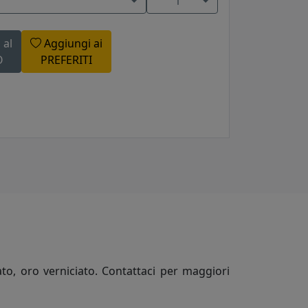
1
 al
Aggiungi ai
O
PREFERITI
ato, oro verniciato. Contattaci per maggiori