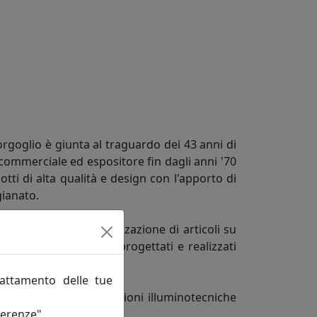
orgoglio è giunta al traguardo dei 43 anni di
commerciale ed espositore fin dagli anni '70
tti di alta qualità e design con l'apporto di
gianato.
 orientato alla realizzazione di articoli su
el committente vengono progettati e realizzati
rattamento delle tue
 Lux di proporre soluzioni illuminotecniche
ferenze".