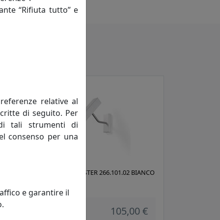
ante “Rifiuta tutto” e
referenze relative al
critte di seguito. Per
di tali strumenti di
 del consenso per una
02.42
APPLIQUE RASTER 266.101.02 BIANCO
Metal Lux
fico e garantire il
o.
105,00 €