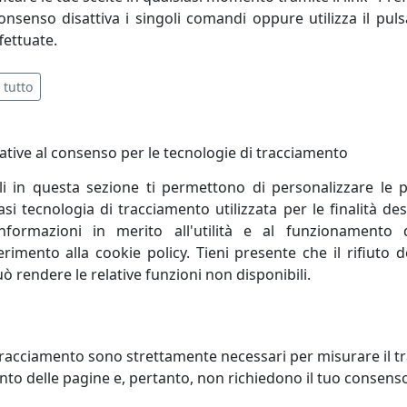
consenso disattiva i singoli comandi oppure utilizza il puls
fettuate.
 tutto
ative al consenso per le tecnologie di tracciamento
li in questa sezione ti permettono di personalizzare le p
i tecnologia di tracciamento utilizzata per le finalità des
informazioni in merito all'utilità e al funzionamento 
ferimento alla cookie policy. Tieni presente che il rifiuto
uò rendere le relative funzioni non disponibili.
IQUE A 2 LUCI OPERA 180.102.17
APPLIQUE A 2 LUCI OPERA 180.1
SÈ BIANCO
TRASPARENTE
racciamento sono strettamente necessari per misurare il traf
al Lux
Metal Lux
to delle pagine e, pertanto, non richiedono il tuo consens