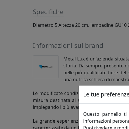
Specifiche
Diametro 5 Altezza 20 cm, lampadine GU10 
Informazioni sul brand
Metal Lux è un'azienda situata
storia. Da sempre presente ne
nelle più qualificate fiere de
una nutrita schiera di maestra
Le modificate condizioni di mercato hanno s
Le tue preferenze 
misura destinata al settore dell'ospitalità e
impiegando i più avanzati sistemi di progett
Questo pannello ti 
informazioni persona
La grande esperienza maturata in questi an
Puoi rivedere e modif
caratterizzate da un forte contenuto tecnolo