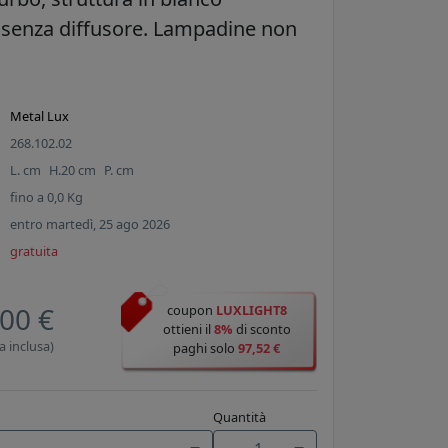
, senza diffusore. Lampadine non
Metal Lux
268.102.02
L.
cm
H.
20
cm
P.
cm
fino a
0,0
Kg
entro martedì, 25 ago 2026
gratuita
00 €
coupon
LUXLIGHT8
ottieni il
8%
di sconto
a inclusa)
paghi solo
97,52 €
Quantità