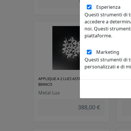
106,00 €
Esperienza
Questi strumenti di t
accedere a determina
noi. Questi strumenti
piattaforme.
Marketing
Questi strumenti di 
personalizzati e di 
APPLIQUE A 2 LUCI ASTRO 206.102.02
APPL
BIANCO
206.
Metal Lux
Met
388,00 €