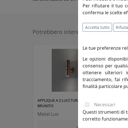
Per rifiutare il tuo 
conferma le scelte ef
Accetta tutto
Rifiuta
Potrebbero interessarti
Le tue preferenze rel
Le opzioni disponibi
consenso per qualsias
ottenere ulteriori 
tracciamento, fai ri
finalità particolare p
APPLIQUE A 2 LUCI TURBO 268.102.02
APPL
Necessari
BRUNITO
PLIS
Questi strumenti di t
Metal Lux
Met
corretto funzionamen