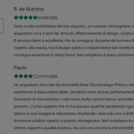
R. de Martino
03/08/2026
Sono molto soddisfatta del mio acquisto, un vassoio rettangolare Like
acquistato circa 3 anni fa). Articolo effettivamente di design, curato 
Il servizio clienti è eccellente. Per la consegna, da parte del corrier
rispetto alla media, ma il disagio subito è indipendente dal venditore
consegna avvenisse in tempi brevi. Nel complesso è stata un’ottima 
Paolo
27/07/2026
Ho acquistato due cubi da terra della linea Clio (catalogo IPlex) e, n
spedizione è stata impeccabile: i prodotti sono arrivati perfettamente
Dal punto di vista estetico i cubi sono molto carini e fanno una bella 
previsto. L'unico aspetto che mi ha lasciato qualche perplessità rigu
spesso e una maggiore robustezza. Impilando i due cubi uno sull'altr
di minore solidità rispetto a quanto immaginavo. Nel complesso è 
ottimo rapporto qualità-estetica, ma con una struttura che potrebbe