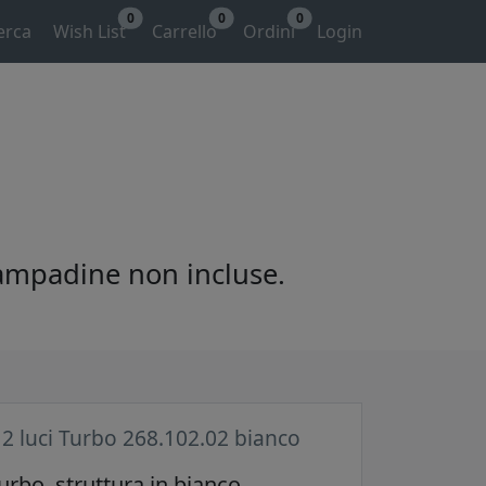
0
0
0
erca
Wish List
Carrello
Ordini
Login
Lampadine non incluse.
 2 luci Turbo 268.102.02 bianco
urbo, struttura in bianco