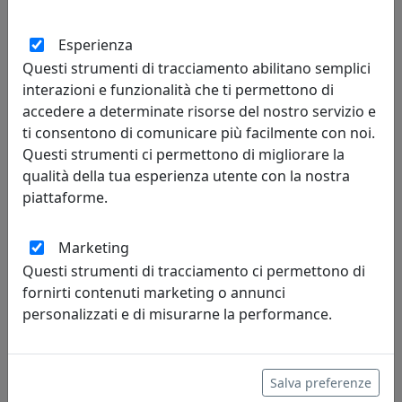
LAMPADA A SOSPENSIONE MEMORIA S1A6 MOROSINI, CODICE
ES0261SO29A6L3, RAME
Esperienza
Morosini
Questi strumenti di tracciamento abilitano semplici
interazioni e funzionalità che ti permettono di
478,00 €
accedere a determinate risorse del nostro servizio e
ti consentono di comunicare più facilmente con noi.
Questi strumenti ci permettono di migliorare la
qualità della tua esperienza utente con la nostra
piattaforme.
Marketing
Questi strumenti di tracciamento ci permettono di
fornirti contenuti marketing o annunci
personalizzati e di misurarne la performance.
LAMPADA A SOSPENSIONE MEMORIA S2A0 MOROSINI, CODICE
ES0262SO04A0L3, CRISTALLO
Salva preferenze
Morosini