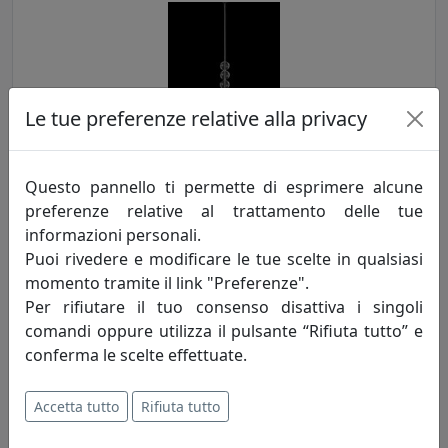
Le tue preferenze relative alla privacy
LAMPADA A SOSPENSIONE MEMORIA S1A4 MOROSINI, CODICE
Questo pannello ti permette di esprimere alcune
ES0261SO04A4L3, CROMO
preferenze relative al trattamento delle tue
Morosini
informazioni personali.
Puoi rivedere e modificare le tue scelte in qualsiasi
478,00 €
momento tramite il link "Preferenze".
Per rifiutare il tuo consenso disattiva i singoli
comandi oppure utilizza il pulsante “Rifiuta tutto” e
conferma le scelte effettuate.
Accetta tutto
Rifiuta tutto