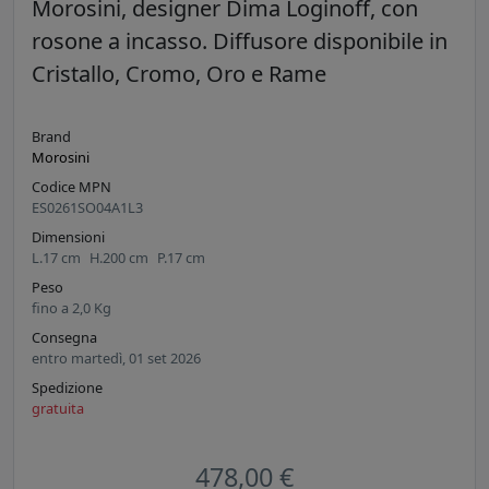
Morosini, designer Dima Loginoff, con
rosone a incasso. Diffusore disponibile in
Cristallo, Cromo, Oro e Rame
Brand
Morosini
Codice MPN
ES0261SO04A1L3
Dimensioni
L.
17
cm
H.
200
cm
P.
17
cm
Peso
fino a
2,0
Kg
Consegna
entro martedì, 01 set 2026
Spedizione
gratuita
478,00 €