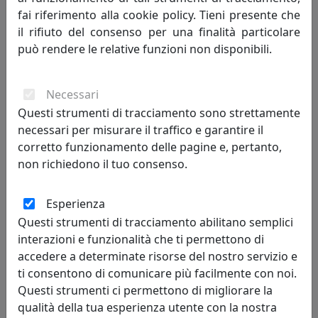
fai riferimento alla cookie policy. Tieni presente che
il rifiuto del consenso per una finalità particolare
CANDELIERE A 5 FIAMME IN CRISTALLO, OTTAVIANI, COD 800466
può rendere le relative funzioni non disponibili.
Ottaviani
159,00 €
Necessari
Questi strumenti di tracciamento sono strettamente
necessari per misurare il traffico e garantire il
corretto funzionamento delle pagine e, pertanto,
non richiedono il tuo consenso.
Esperienza
Questi strumenti di tracciamento abilitano semplici
interazioni e funzionalità che ti permettono di
accedere a determinate risorse del nostro servizio e
ti consentono di comunicare più facilmente con noi.
CANDELIERE IN CRISTALLO, OTTAVIANI, COD 800538G
Questi strumenti ci permettono di migliorare la
Ottaviani
qualità della tua esperienza utente con la nostra