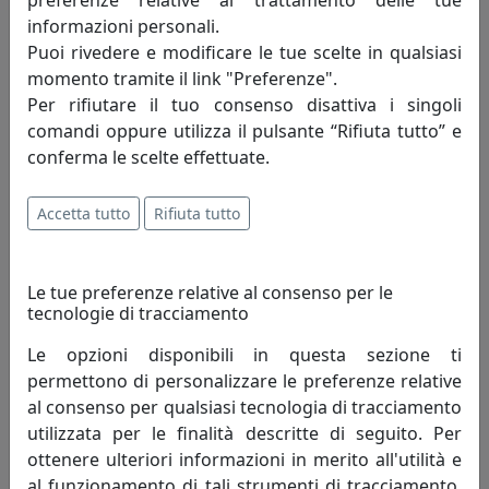
informazioni personali.
Puoi rivedere e modificare le tue scelte in qualsiasi
momento tramite il link "Preferenze".
Per rifiutare il tuo consenso disattiva i singoli
comandi oppure utilizza il pulsante “Rifiuta tutto” e
CANDELIERE A 2 FIAMME SOLITARIO, IN CRISTALLO, CODICE
conferma le scelte effettuate.
77006
Ottaviani
Accetta tutto
Rifiuta tutto
117,00 €
Le tue preferenze relative al consenso per le
tecnologie di tracciamento
Le opzioni disponibili in questa sezione ti
permettono di personalizzare le preferenze relative
al consenso per qualsiasi tecnologia di tracciamento
utilizzata per le finalità descritte di seguito. Per
ottenere ulteriori informazioni in merito all'utilità e
al funzionamento di tali strumenti di tracciamento,