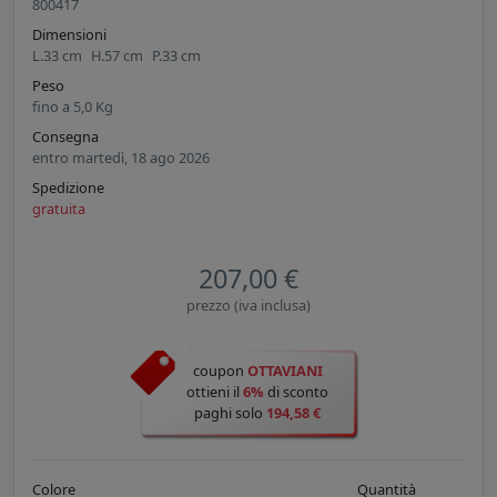
800417
Dimensioni
L.
33
cm
H.
57
cm
P.
33
cm
Peso
fino a
5,0
Kg
Consegna
entro martedì, 18 ago 2026
Spedizione
gratuita
207,00 €
prezzo (iva inclusa)
coupon
OTTAVIANI
ottieni il
6%
di sconto
paghi solo
194,58 €
Colore
Quantità