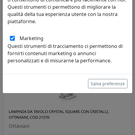
LAMPADA DA TAVOLO COLLEZIONE PLATINUM, GRANDE, CODICE
Questi strumenti ci permettono di migliorare la
21490
qualità della tua esperienza utente con la nostra
Ottaviani
piattaforme.
246,00 €
Marketing
Questi strumenti di tracciamento ci permettono di
fornirti contenuti marketing o annunci
personalizzati e di misurarne la performance.
Salva preferenze
LAMPADA DA TAVOLO CRYSTAL SQUARE CON CRISTALLI,
OTTAVIANI, COD 21570
Ottaviani