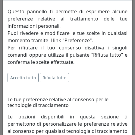
Questo pannello ti permette di esprimere alcune
preferenze relative al trattamento delle tue
informazioni personali.
Puoi rivedere e modificare le tue scelte in qualsiasi
momento tramite il link "Preferenze".
Per rifiutare il tuo consenso disattiva i singoli
LAMPADA DA TAVOLO COLLEZIONE AQUILONE, GRANDE, CODICE
comandi oppure utilizza il pulsante “Rifiuta tutto” e
21450
conferma le scelte effettuate.
Ottaviani
Accetta tutto
Rifiuta tutto
305,00 €
Le tue preferenze relative al consenso per le
tecnologie di tracciamento
Le opzioni disponibili in questa sezione ti
permettono di personalizzare le preferenze relative
al consenso per qualsiasi tecnologia di tracciamento