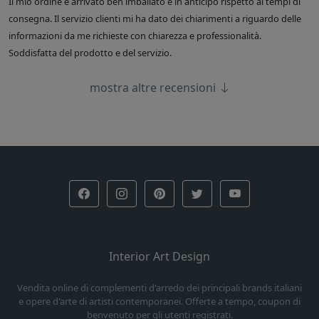
Il mio ordine è arrivato ben imballato e in anticipo rispetto ai tempi di
consegna. Il servizio clienti mi ha dato dei chiarimenti a riguardo delle
informazioni da me richieste con chiarezza e professionalità.
Soddisfatta del prodotto e del servizio.
mostra altre recensioni
Interior Art Design
Vendita online di complementi d'arredo dei principali brands italiani
e opere d'arte di artisti contemporanei. Offerte a tempo, coupon di
benvenuto per gli utenti registrati.