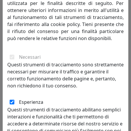
utilizzata per le finalità descritte di seguito. Per
ottenere ulteriori informazioni in merito all'utilità e
al funzionamento di tali strumenti di tracciamento,
fai riferimento alla cookie policy. Tieni presente che
LAMPADA DA TAVOLO COLLEZIONE AQUILOVE, PICCOLA, CODICE
il rifiuto del consenso per una finalità particolare
21451
può rendere le relative funzioni non disponibili.
Ottaviani
207,00 €
Necessari
Questi strumenti di tracciamento sono strettamente
necessari per misurare il traffico e garantire il
corretto funzionamento delle pagine e, pertanto,
non richiedono il tuo consenso.
Esperienza
Questi strumenti di tracciamento abilitano semplici
interazioni e funzionalità che ti permettono di
accedere a determinate risorse del nostro servizio e
ti consentono di comunicare più facilmente con noi.