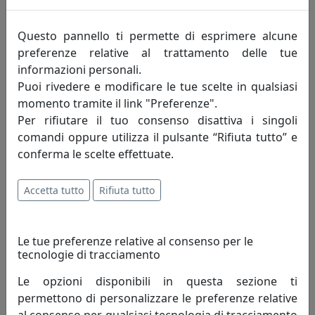
Questo pannello ti permette di esprimere alcune
OROLOGIO DA PARETE FREEBIRD 2486B BIANCO
preferenze relative al trattamento delle tue
Progetti
informazioni personali.
Puoi rivedere e modificare le tue scelte in qualsiasi
392,00 €
momento tramite il link "Preferenze".
Per rifiutare il tuo consenso disattiva i singoli
comandi oppure utilizza il pulsante “Rifiuta tutto” e
conferma le scelte effettuate.
Accetta tutto
Rifiuta tutto
Le tue preferenze relative al consenso per le
tecnologie di tracciamento
Le opzioni disponibili in questa sezione ti
OROLOGIO DA PARETE FREEBIRD 2486N NERO
permettono di personalizzare le preferenze relative
Progetti