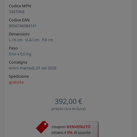
Codice MPN
24870NE
Codice EAN
8056746084141
Dimensioni
L.
16
cm
H.
42
cm
P.
8
cm
Peso
fino a
0,0
Kg
Consegna
entro martedì, 01 set 2026
Spedizione
gratuita
392,00 €
prezzo (iva inclusa)
coupon
BENVENUTO
ottieni il
5%
di sconto