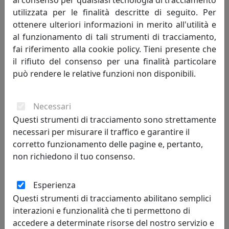
al consenso per qualsiasi tecnologia di tracciamento
utilizzata per le finalità descritte di seguito. Per
392,00 €
ottenere ulteriori informazioni in merito all'utilità e
al funzionamento di tali strumenti di tracciamento,
fai riferimento alla cookie policy. Tieni presente che
il rifiuto del consenso per una finalità particolare
può rendere le relative funzioni non disponibili.
Necessari
Questi strumenti di tracciamento sono strettamente
necessari per misurare il traffico e garantire il
corretto funzionamento delle pagine e, pertanto,
non richiedono il tuo consenso.
OROLOGIO DA PARETE FREEBIRD 2488BL BLU
Progetti
Esperienza
392,00 €
Questi strumenti di tracciamento abilitano semplici
interazioni e funzionalità che ti permettono di
accedere a determinate risorse del nostro servizio e