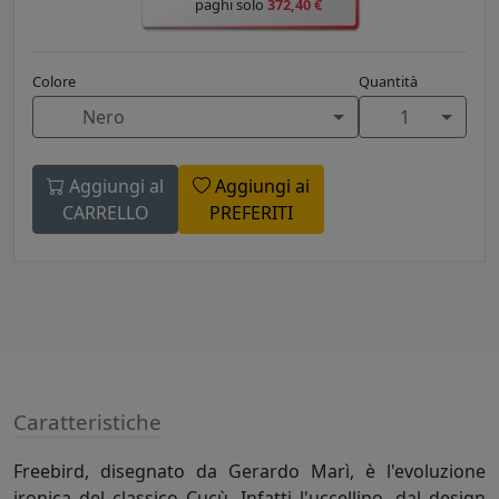
paghi solo
372,40 €
Colore
Quantità
Nero
1
Aggiungi al
Aggiungi ai
CARRELLO
PREFERITI
Caratteristiche
Freebird, disegnato da Gerardo Marì, è l'evoluzione
ironica del classico Cucù. Infatti l'uccellino, dal design