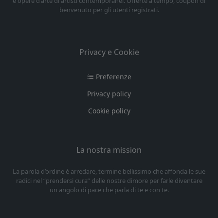
e opere d'arte di artisti contemporanei. Offerte a tempo, coupon di
benvenuto per gli utenti registrati.
Privacy e Cookie
Preferenze
Privacy policy
Cookie policy
La nostra mission
La parola d’ordine è arredare, termine bellissimo che affonda le sue
radici nel “prendersi cura” delle nostre dimore per farle diventare
un angolo di pace che parla di te e con te.