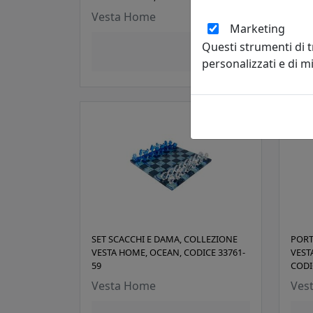
Vesta Home
Ves
Marketing
Questi strumenti di 
61,00 €
personalizzati e di 
SET SCACCHI E DAMA, COLLEZIONE
PORT
VESTA HOME, OCEAN, CODICE 33761-
VEST
59
CODI
Vesta Home
Ves