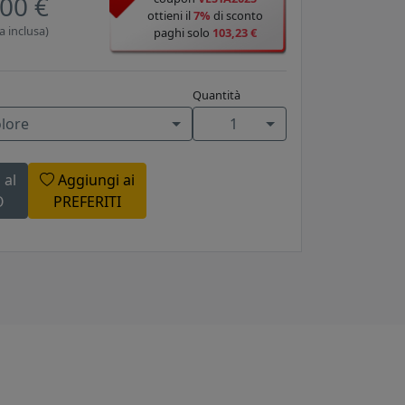
00 €
ottieni il
7%
di sconto
a inclusa)
paghi solo
103,23 €
Quantità
olore
1
 al
Aggiungi ai
O
PREFERITI