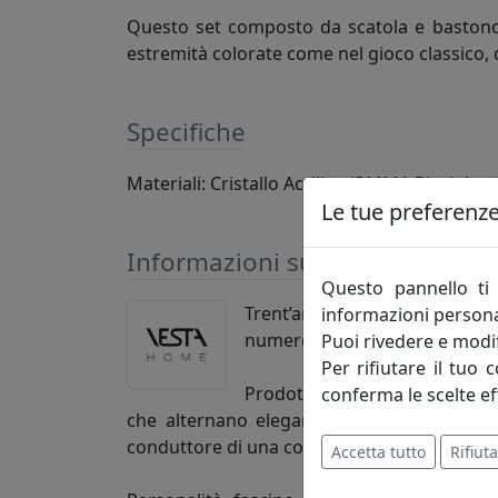
Questo set composto da scatola e bastoncini
estremità colorate come nel gioco classico, d
Specifiche
Materiali: Cristallo Acrilico (PMMA Plexiglass
Le tue preferenze 
Informazioni sul brand
Questo pannello ti 
Trent’anni di esperienza nel
informazioni persona
numerose forniture personaliz
Puoi rivedere e modif
Per rifiutare il tuo 
Prodotti e collezioni che ass
conferma le scelte ef
che alternano eleganza a funzionalità, mini
conduttore di una così ampia scelta.
Accetta tutto
Rifiuta