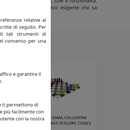
, ricche di originalità, stile e funzionalità.
nza rivolti ad un pubblico esigente che sa
referenze relative al
critte di seguito. Per
di tali strumenti di
 del consenso per una
fico e garantire il
o.
e ti permettono di
e più facilmente con
ONE
SET SCACCHI E DAMA, COLLEZIONE
 utente con la nostra
VESTA HOME, MULTICOLORE, CODICE
33765-01