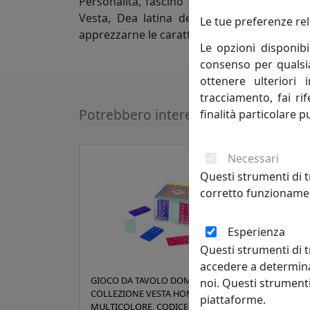
Personalità, fascino e Design. Lo spirito cre
Vesta, Dea latina della casa, attraverso 
Le tue preferenze rel
apprezzarne le caratteristiche innovative e l
Le opzioni disponibi
consenso per qualsias
ottenere ulteriori 
tracciamento, fai ri
Potrebbero interessarti
finalità particolare p
Necessari
Questi strumenti di t
corretto funzionamen
Esperienza
Questi strumenti di t
accedere a determina
GIOCO DA TAVOLO DOMINO,
GIOC
noi. Questi strumenti
COLLEZIONE VESTA HOME,
VEST
piattaforme.
MULTICOLORE, CODICE 04286-01
0428