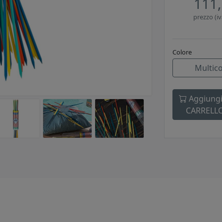
111,
prezzo (iv
Colore
Multic
Aggiungi
CARRELL