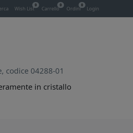
0
0
0
erca
Wish List
Carrello
Ordini
Login
e, codice 04288-01
eramente in cristallo