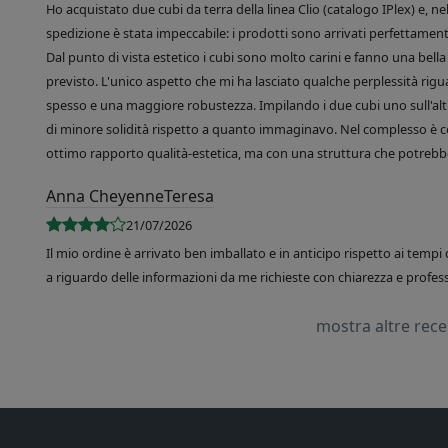
Ho acquistato due cubi da terra della linea Clio (catalogo IPlex) e, n
spedizione è stata impeccabile: i prodotti sono arrivati perfettamente
Dal punto di vista estetico i cubi sono molto carini e fanno una bella 
previsto. L'unico aspetto che mi ha lasciato qualche perplessità rigu
spesso e una maggiore robustezza. Impilando i due cubi uno sull'altr
di minore solidità rispetto a quanto immaginavo. Nel complesso è 
ottimo rapporto qualità-estetica, ma con una struttura che potrebbe
Anna CheyenneTeresa
21/07/2026
Il mio ordine è arrivato ben imballato e in anticipo rispetto ai tempi 
a riguardo delle informazioni da me richieste con chiarezza e professi
mostra altre rec