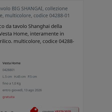
avolo BIG SHANGAI, collezione
, multicolore, codice 04288-01
oco da tavolo Shanghai della
 Vesta Home, interamente in
crilico. multicolore, codice 04288-
Vesta Home
0428801
L.
5
cm
H.
45
cm
P.
5
cm
fino a
1,0
Kg
entro giovedì, 13 ago 2026
gratuita
coupon
VESTA2025