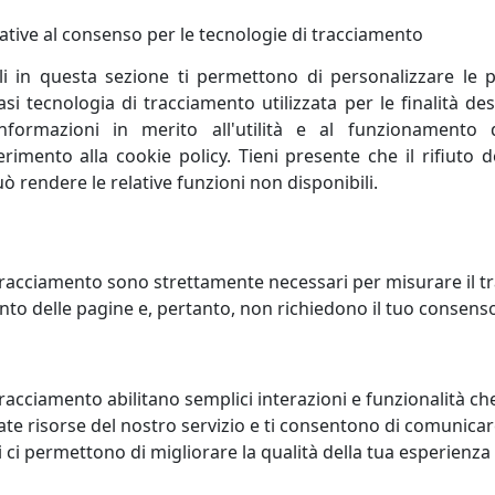
ativo tipicamente italiano si traduce in creazioni innovative
il contributo di noti Designer progetta oggetti d’eccelle
ative al consenso per le tecnologie di tracciamento
’attenta e continua ricerca.
li in questa sezione ti permettono di personalizzare le p
i tecnologia di tracciamento utilizzata per le finalità des
informazioni in merito all'utilità e al funzionamento 
ferimento alla cookie policy. Tieni presente che il rifiuto
uò rendere le relative funzioni non disponibili.
racciamento sono strettamente necessari per misurare il traf
to delle pagine e, pertanto, non richiedono il tuo consens
racciamento abilitano semplici interazioni e funzionalità ch
te risorse del nostro servizio e ti consentono di comunicar
O DA TAVOLO TRIS, COLLEZIONE
SET SCACCHI E DAMA, COLLEZI
 ci permettono di migliorare la qualità della tua esperienza
A HOME, MULTICOLORE, CODICE
VESTA HOME, BIANCO E NERO,
7-01
CODICE 33765-13