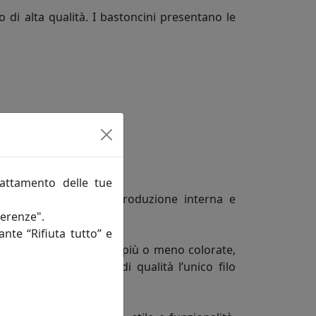
 di alta qualità. I bastoncini presentano le
rattamento delle tue
na grande e originale produzione interna e
ferenze".
ante “Rifiuta tutto” e
luzioni smart ed easy, più o meno colorate,
amente alla garanzia di qualità l’unico filo