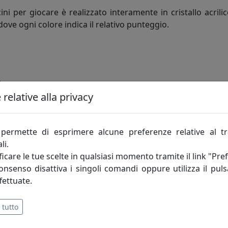
 per giocare è realizzato interamente in cristallo acrilico
ove ogni colore indica il relativo punteggio.
)
relative alla privacy
permette di esprimere alcune preferenze relative al t
la progettazione e lavorazione del cristallo acrilico. U
li.
zate nei minimi dettagli.
icare le tue scelte in qualsiasi momento tramite il link "Pre
consenso disattiva i singoli comandi oppure utilizza il puls
econdano i gusti e le tendenze del mercato, che offrono so
fettuate.
malismo a fantasia. Ed è l’uso del cristallo Acrilico unit
 tutto