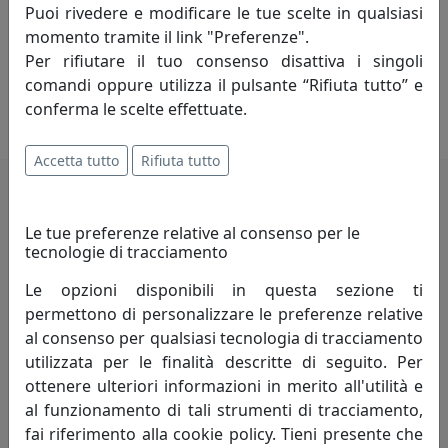
ricche di originalità, stile e funzionalità. Vesta, Dea
Puoi rivedere e modificare le tue scelte in qualsiasi
latina della casa, attraverso il contributo di noti
momento tramite il link "Preferenze".
Designer progetta oggetti d’eccellenza rivolti ad un
Per rifiutare il tuo consenso disattiva i singoli
pubblico esigente che sa apprezzarne le caratteristiche
comandi oppure utilizza il pulsante “Rifiuta tutto” e
innovative e l’attenta e continua ricerca.
conferma le scelte effettuate.
Accetta tutto
Rifiuta tutto
Potrebbero interessarti
Le tue preferenze relative al consenso per le
tecnologie di tracciamento
Le opzioni disponibili in questa sezione ti
permettono di personalizzare le preferenze relative
al consenso per qualsiasi tecnologia di tracciamento
utilizzata per le finalità descritte di seguito. Per
ottenere ulteriori informazioni in merito all'utilità e
al funzionamento di tali strumenti di tracciamento,
fai riferimento alla cookie policy. Tieni presente che