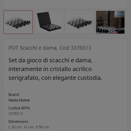
POT Scacchi e dama, Cod 3376513
Set da gioco di scacchi e dama,
interamente in cristallo acrilico
serigrafato, con elegante custodia.
Brand
Vesta Home
Codice MPN
3376513
Dimensioni
L.
30
cm
H.
cm
P.
30
cm