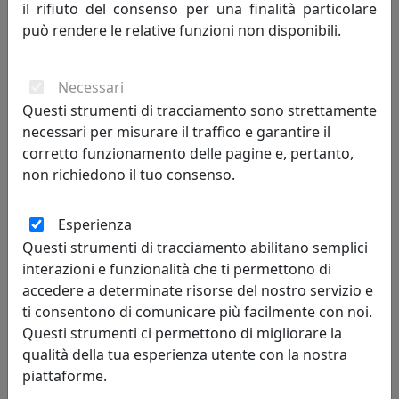
il rifiuto del consenso per una finalità particolare
SET SCACCHI E DAMA, COLLEZIONE VESTA HOME, BIANCO E
NERO, CODICE 33765-13
può rendere le relative funzioni non disponibili.
Vesta Home
Necessari
224,00 €
Questi strumenti di tracciamento sono strettamente
necessari per misurare il traffico e garantire il
corretto funzionamento delle pagine e, pertanto,
non richiedono il tuo consenso.
Esperienza
Questi strumenti di tracciamento abilitano semplici
interazioni e funzionalità che ti permettono di
accedere a determinate risorse del nostro servizio e
ti consentono di comunicare più facilmente con noi.
Questi strumenti ci permettono di migliorare la
SET SCACCHI E DAMA, COLLEZIONE VESTA HOME, MULTICOLORE,
qualità della tua esperienza utente con la nostra
CODICE 33765-01
piattaforme.
Vesta Home