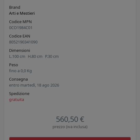
Brand
Arti e Mestieri
Codice MPN
0CO1984C01
Codice EAN
8052190341090
Dimensioni
L.
100
cm
H.
80
cm
P.
30
cm
Peso
fino a
0,0
Kg
Consegna
entro martedì, 18 ago 2026
Spedizione
gratuita
560,50 €
prezzo (iva inclusa)