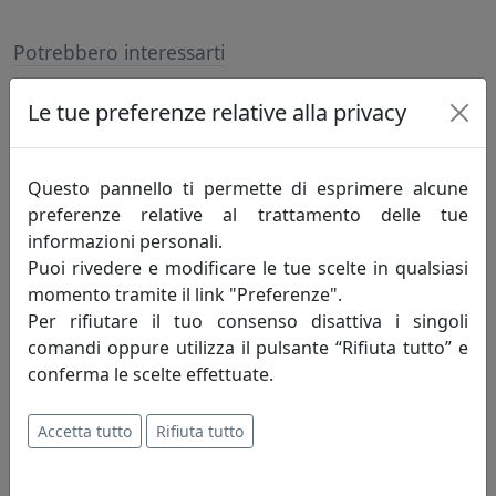
Potrebbero interessarti
Le tue preferenze relative alla privacy
Questo pannello ti permette di esprimere alcune
preferenze relative al trattamento delle tue
informazioni personali.
Puoi rivedere e modificare le tue scelte in qualsiasi
momento tramite il link "Preferenze".
CONSOLLE DAL DESIGN ARMONICO CHIPPENDALE, COD.
Per rifiutare il tuo consenso disattiva i singoli
0CO1984C16
comandi oppure utilizza il pulsante “Rifiuta tutto” e
Arti e Mestieri
conferma le scelte effettuate.
560,50 €
Accetta tutto
Rifiuta tutto