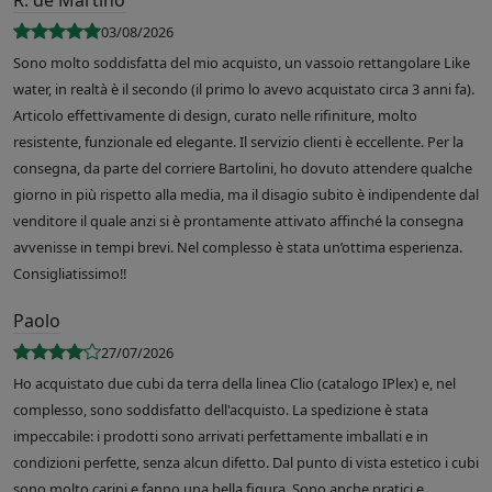
R. de Martino
03/08/2026
Sono molto soddisfatta del mio acquisto, un vassoio rettangolare Like
water, in realtà è il secondo (il primo lo avevo acquistato circa 3 anni fa).
Articolo effettivamente di design, curato nelle rifiniture, molto
resistente, funzionale ed elegante. Il servizio clienti è eccellente. Per la
consegna, da parte del corriere Bartolini, ho dovuto attendere qualche
giorno in più rispetto alla media, ma il disagio subito è indipendente dal
venditore il quale anzi si è prontamente attivato affinché la consegna
avvenisse in tempi brevi. Nel complesso è stata un’ottima esperienza.
Consigliatissimo!!
Paolo
27/07/2026
Ho acquistato due cubi da terra della linea Clio (catalogo IPlex) e, nel
complesso, sono soddisfatto dell'acquisto. La spedizione è stata
impeccabile: i prodotti sono arrivati perfettamente imballati e in
condizioni perfette, senza alcun difetto. Dal punto di vista estetico i cubi
sono molto carini e fanno una bella figura. Sono anche pratici e