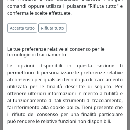
comandi oppure utilizza il pulsante “Rifiuta tutto” e
692,00 €
conferma le scelte effettuate.
Accetta tutto
Rifiuta tutto
Le tue preferenze relative al consenso per le
tecnologie di tracciamento
Le opzioni disponibili in questa sezione ti
permettono di personalizzare le preferenze relative
al consenso per qualsiasi tecnologia di tracciamento
LAMPADA A SOSPENSIONE COLLEZIONE VAGUE-VINTAGE C1410
utilizzata per le finalità descritte di seguito. Per
NERO
ottenere ulteriori informazioni in merito all'utilità e
Ferroluce
al funzionamento di tali strumenti di tracciamento,
fai riferimento alla cookie policy. Tieni presente che
692,00 €
il rifiuto del consenso per una finalità particolare
può rendere le relative funzioni non disponibili.