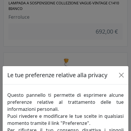
LAMPADA A SOSPENSIONE COLLEZIONE VAGUE-VINTAGE C1410
BIANCO
Ferroluce
692,00 €
Le tue preferenze relative alla privacy
Questo pannello ti permette di esprimere alcune
preferenze relative al trattamento delle tue
informazioni personali.
LAMPADA A SOSPENSIONE COLLEZIONE VAGUE-VINTAGE C1410
Puoi rivedere e modificare le tue scelte in qualsiasi
GIALLO
momento tramite il link "Preferenze".
Ferroluce
Per rifiutare il tuo consenso disattiva i singoli