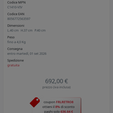
Codice MPN
C1410-VIV
Codice EAN
8056772563597
Dimensioni
L.
40
cm
H.
37
cm
P.
40
cm
Peso
fino a
4,0
Kg
Consegna
entro martedì, 01 set 2026
Spedizione
gratuita
692,00 €
prezzo (iva inclusa)
coupon
FRLRETRO8
ottieni il
8%
di sconto
paghi solo
636,64 €