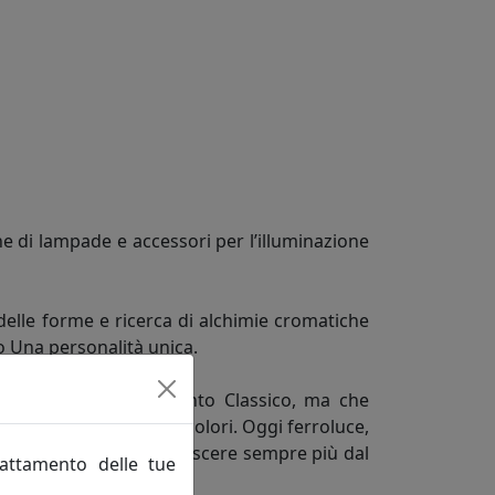
e di lampade e accessori per l’illuminazione
delle forme e ricerca di alchimie cromatiche
do Una personalità unica.
ne in fatto di arredamento Classico, ma che
rme, misure, decori e colori. Oggi ferroluce,
quisiti vuole farsi conoscere sempre più dal
rattamento delle tue