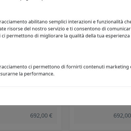
684,00 €
684,00
racciamento abilitano semplici interazioni e funzionalità ch
te risorse del nostro servizio e ti consentono di comunicar
 ci permettono di migliorare la qualità della tua esperienza
tracciamento ci permettono di fornirti contenuti marketing
misurarne la performance.
ADA A SOSPENSIONE
LAMPADA A SOSPENSIONE
EZIONE VAGUE-VINTAGE C1410
COLLEZIONE VAGUE-VINTAGE C1
URRO
BIANCO
oluce
Ferroluce
692,00 €
692,00