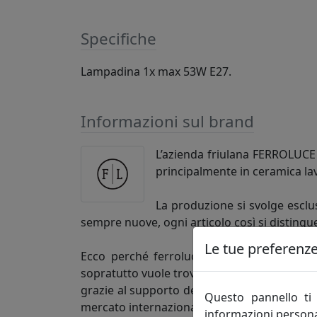
Specifiche
Lampadina 1x max 53W E27.
Informazioni sul brand
L’azienda friulana FERROLUCE h
principalmente in ceramica la
La produzione si svolge esclus
sempre nuove, ogni articolo così si distingu
Le tue preferenze 
Ecco perché ferroluce si rivolge alla clie
sopratutto vuole trovare un’azienda competen
grazie al supporto dei figli, è una realtà 
Questo pannello ti 
mercato internazionale.
informazioni persona