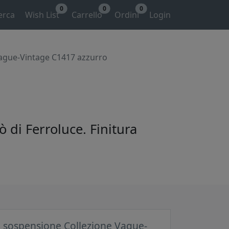
0
0
0
erca
Wish List
Carrello
Ordini
Login
ague-Vintage C1417 azzurro
 di Ferroluce. Finitura
sospensione Collezione Vague-