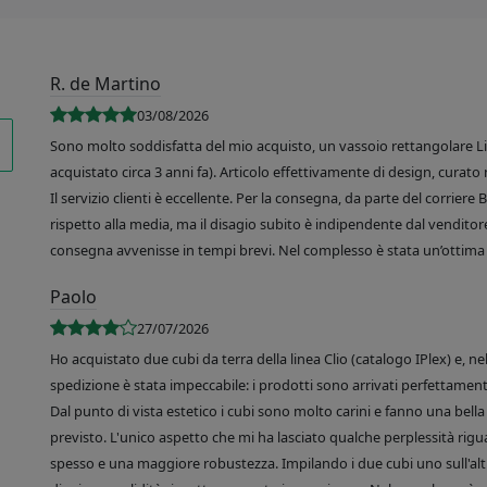
R. de Martino
03/08/2026
Sono molto soddisfatta del mio acquisto, un vassoio rettangolare Like
acquistato circa 3 anni fa). Articolo effettivamente di design, curato 
Il servizio clienti è eccellente. Per la consegna, da parte del corrier
rispetto alla media, ma il disagio subito è indipendente dal venditore
consegna avvenisse in tempi brevi. Nel complesso è stata un’ottima 
Paolo
27/07/2026
Ho acquistato due cubi da terra della linea Clio (catalogo IPlex) e, n
spedizione è stata impeccabile: i prodotti sono arrivati perfettamente
Dal punto di vista estetico i cubi sono molto carini e fanno una bella 
previsto. L'unico aspetto che mi ha lasciato qualche perplessità rigu
spesso e una maggiore robustezza. Impilando i due cubi uno sull'altr