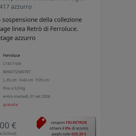
417 azzurro
sospensione della collezione
age linea Retrò di Ferroluce.
ntage azzurro
Ferroluce
C1417-VIA
8056772560787
L.
35
cm
H.
43
cm
P.
35
cm
fino a
3,0
Kg
entro martedì, 01 set 2026
gratuita
00 €
coupon
FRLRETRO8
ottieni il
8%
di sconto
a inclusa)
paghi solo
629,28 €