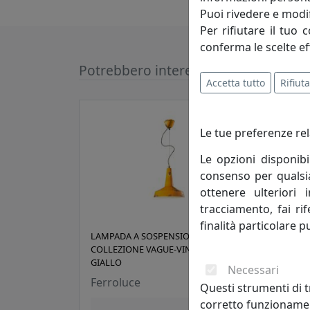
Puoi rivedere e modif
Per rifiutare il tuo 
conferma le scelte ef
Potrebbero interessarti
Accetta tutto
Rifiuta
Le tue preferenze rel
Le opzioni disponibi
consenso per qualsias
ottenere ulteriori 
tracciamento, fai ri
finalità particolare p
LAMPADA A SOSPENSIONE
LAMP
COLLEZIONE VAGUE-VINTAGE C1417
COLL
GIALLO
BIAN
Necessari
Ferroluce
Ferr
Questi strumenti di t
corretto funzionamen