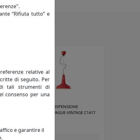
ferenze".
ante “Rifiuta tutto” e
referenze relative al
critte di seguito. Per
di tali strumenti di
 del consenso per una
LAMPADA A SOSPENSIONE
417
COLLEZIONE VAGUE-VINTAGE C1417
ROSSO
Ferroluce
fico e garantire il
o.