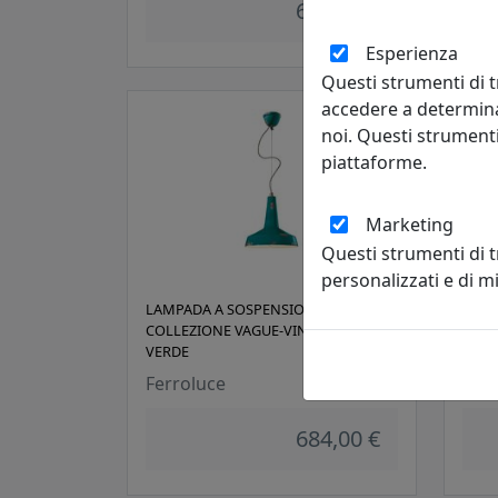
684,00 €
Esperienza
Questi strumenti di t
accedere a determina
noi. Questi strumenti
piattaforme.
Marketing
Questi strumenti di 
personalizzati e di 
LAMPADA A SOSPENSIONE
LAMP
COLLEZIONE VAGUE-VINTAGE C1417
COLL
VERDE
AZZ
Ferroluce
Ferr
684,00 €