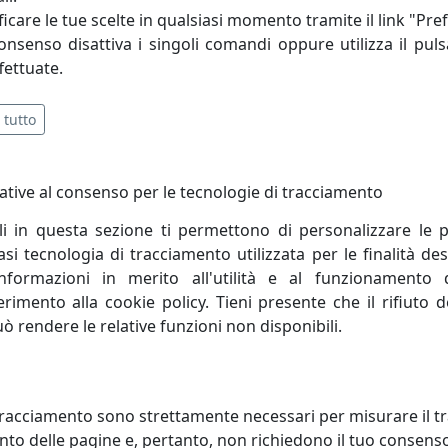
icare le tue scelte in qualsiasi momento tramite il link "Pre
consenso disattiva i singoli comandi oppure utilizza il puls
fettuate.
 tutto
ative al consenso per le tecnologie di tracciamento
li in questa sezione ti permettono di personalizzare le p
i tecnologia di tracciamento utilizzata per le finalità des
informazioni in merito all'utilità e al funzionamento 
ferimento alla cookie policy. Tieni presente che il rifiuto
uò rendere le relative funzioni non disponibili.
ADA A SOSPENSIONE
LAMPADA A SOSPENSIONE
EZIONE VAGUE-VINTAGE C1417
COLLEZIONE VAGUE-VINTAGE C1
CO
ARANCIO
oluce
Ferroluce
racciamento sono strettamente necessari per misurare il traf
to delle pagine e, pertanto, non richiedono il tuo consens