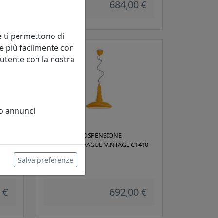
 €
684,00 €
e ti permettono di
e più facilmente con
 utente con la nostra
 o annunci
LAMPADA A SOSPENSIONE
410
COLLEZIONE VAGUE-VINTAGE C1410
GIALLO
Salva preferenze
Ferroluce
 €
692,00 €