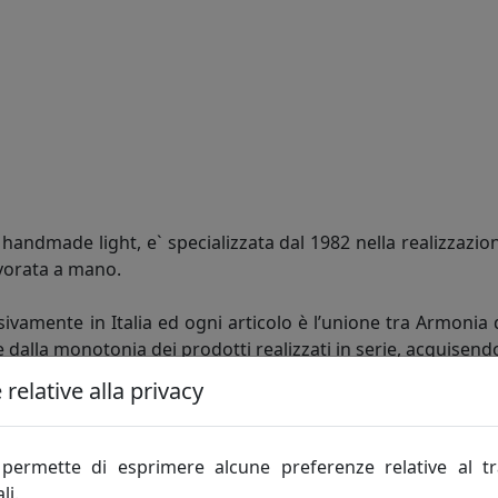
andmade light, e` specializzata dal 1982 nella realizzazion
vorata a mano.
ivamente in Italia ed ogni articolo è l’unione tra Armonia 
e dalla monotonia dei prodotti realizzati in serie, acquisen
relative alla privacy
ntela più esigente, che non cerca solo la giusta soluzio
te e in grado di personalizzare ogni articolo in fatto di fo
moderna, giovane e Dinamica, che grazie agli insegnamenti ac
permette di esprimere alcune preferenze relative al t
li.