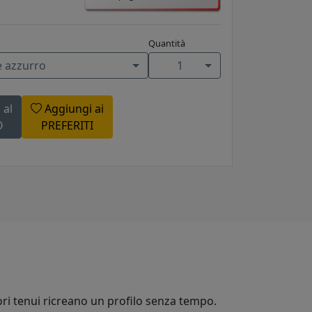
Quantità
e azzurro
1
 al
Aggiungi ai
O
PREFERITI
ori tenui ricreano un profilo senza tempo.