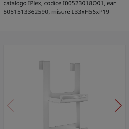
catalogo IPlex, codice I00523018O01, ean
8051513362590, misure L33xH56xP19