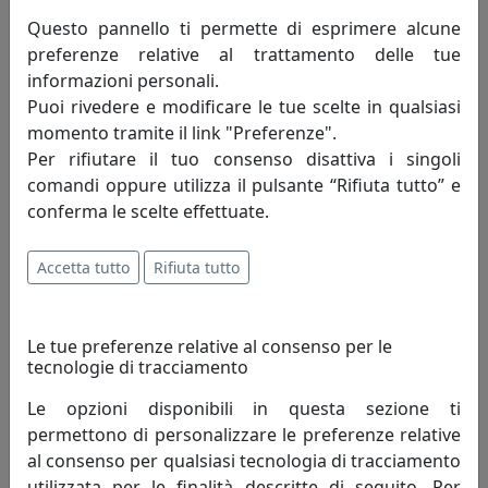
Questo pannello ti permette di esprimere alcune
preferenze relative al trattamento delle tue
informazioni personali.
Puoi rivedere e modificare le tue scelte in qualsiasi
momento tramite il link "Preferenze".
Per rifiutare il tuo consenso disattiva i singoli
comandi oppure utilizza il pulsante “Rifiuta tutto” e
conferma le scelte effettuate.
CLIO LINEA BAGNO MENSOLA ROTOLO E SCOPINO BIANCO,
Accetta tutto
Rifiuta tutto
CATALOGO IPLEX, CODICE I00523020O01
IPlex
Le tue preferenze relative al consenso per le
92,00 €
tecnologie di tracciamento
Le opzioni disponibili in questa sezione ti
permettono di personalizzare le preferenze relative
al consenso per qualsiasi tecnologia di tracciamento
utilizzata per le finalità descritte di seguito. Per