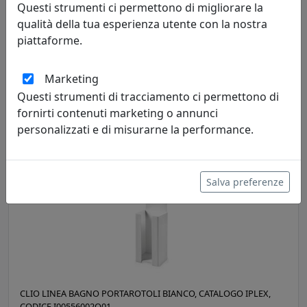
Questi strumenti ci permettono di migliorare la
qualità della tua esperienza utente con la nostra
piattaforme.
CLIO LINEA BAGNO MENSOLA ROTOLO E SCOPINO, CATALOGO
IPLEX, CODICE I00523020TAC
IPlex
Marketing
Questi strumenti di tracciamento ci permettono di
92,00 €
fornirti contenuti marketing o annunci
personalizzati e di misurarne la performance.
Salva preferenze
CLIO LINEA BAGNO PORTAROTOLI BIANCO, CATALOGO IPLEX,
CODICE I00556002O01