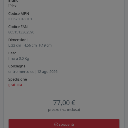
Brand
IPlex
Codice MPN
I00523018O01
Codice EAN
8051513362590
Dimensioni
L.
33
cm
H.
56
cm
P.
19
cm
Peso
fino a
0,0
Kg
Consegna
entro mercoledì, 12 ago 2026
Spedizione
gratuita
77,00 €
prezzo (iva inclusa)
spiacenti