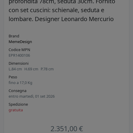
profondità 78cm, seduta 30cm. Fornito
con set cuscini: schienale, seduta e
lombare. Designer Leonardo Mercurio
Brand
MemeDesign
Codice MPN
EPR1400106
Dimensioni
L.
84
cm
H.
69
cm
P.
78
cm
Peso
fino a
17,0
Kg
Consegna
entro martedì, 01 set 2026
Spedizione
gratuita
2.351,00 €