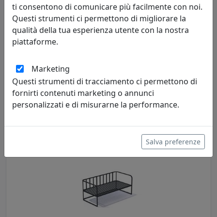
ti consentono di comunicare più facilmente con noi.
Questi strumenti ci permettono di migliorare la
qualità della tua esperienza utente con la nostra
piattaforme.
DIVANO CRUISE DA ESTERNO, COMPLETO DI CUSCINI, CANAPA
EPR14002-06
Marketing
MemeDesign
Questi strumenti di tracciamento ci permettono di
fornirti contenuti marketing o annunci
3.500,00 €
personalizzati e di misurarne la performance.
Salva preferenze