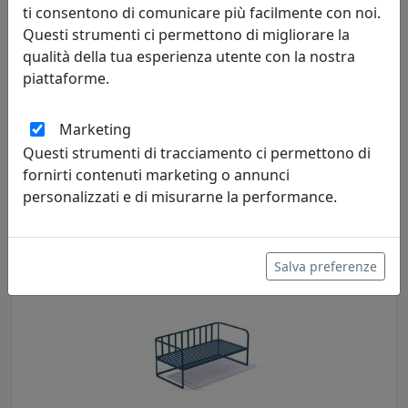
ti consentono di comunicare più facilmente con noi.
Questi strumenti ci permettono di migliorare la
qualità della tua esperienza utente con la nostra
piattaforme.
DIVANO CRUISE DA ESTERNO, COMPLETO DI CUSCINI, ZIRCONE
EPR14002-33
Marketing
MemeDesign
Questi strumenti di tracciamento ci permettono di
fornirti contenuti marketing o annunci
3.500,00 €
personalizzati e di misurarne la performance.
Salva preferenze