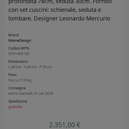
profondità 78cm, seduta 30cm. Fornito
con set cuscini: schienale, seduta e
lombare. Designer Leonardo Mercurio
Brand
MemeDesign
Codice MPN
EPR1400133
Dimensioni
L.
84
cm
H.
69
cm
P.
78
cm
Peso
fino a
17,0
Kg
Consegna
entro martedì, 01 set 2026
Spedizione
gratuita
2.351,00 €