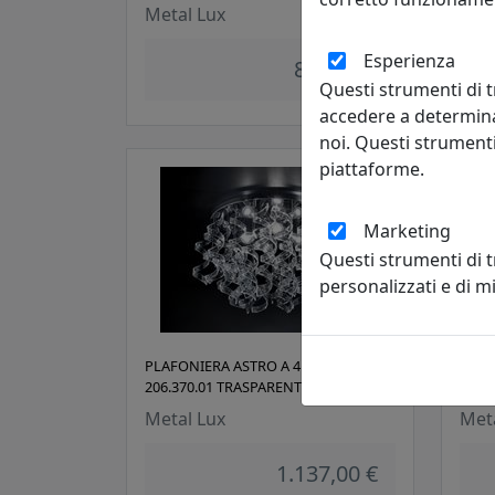
Metal Lux
Met
Esperienza
885,00 €
Questi strumenti di t
accedere a determina
noi. Questi strumenti
piattaforme.
Marketing
Questi strumenti di 
personalizzati e di 
PLAFONIERA ASTRO A 4 LUCI
PLAF
206.370.01 TRASPARENTE
206.
Metal Lux
Met
1.137,00 €