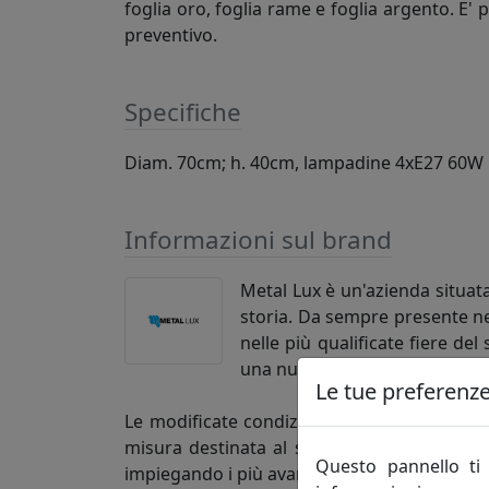
foglia oro, foglia rame e foglia argento. E'
preventivo.
Specifiche
Diam. 70cm; h. 40cm, lampadine 4xE27 60W
Informazioni sul brand
Metal Lux è un'azienda situata
storia. Da sempre presente ne
nelle più qualificate fiere de
una nutrita schiera di maestra
Le tue preferenze 
Le modificate condizioni di mercato hanno s
misura destinata al settore dell'ospitalità e
Questo pannello ti 
impiegando i più avanzati sistemi di progett