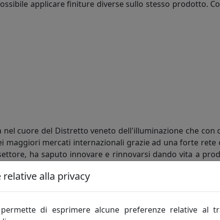
 possibile applicare finiture diverse sullo stesso prodotto. 
 nel cuore del Distretto veneto dell'illuminazione che con 
i maggiori mercati internazionali grazie ad una forte rete 
l settore, ha saputo innovare e rinnovarsi dando vita a prodo
nze altamente specializzate nelle diverse operazioni di arti
relative alla privacy
pinto Metal Lux a dar vita ad un nuovo indirizzo produttivo
 all'abitativo di alto livello. Nuovi articoli su richiesta d
permette di esprimere alcune preferenze relative al t
azione e attrezzature di ultima generazione.