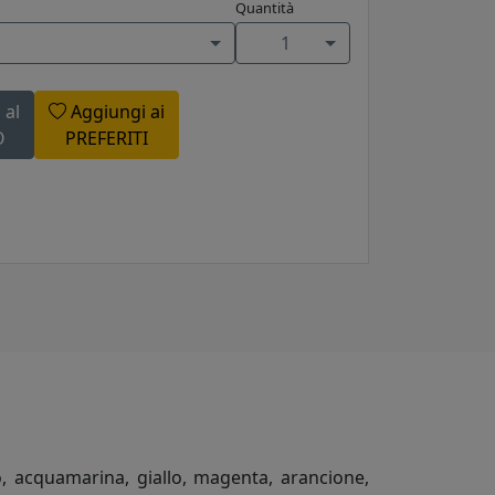
Quantità
1
 al
Aggiungi ai
O
PREFERITI
ato, acquamarina, giallo, magenta, arancione,