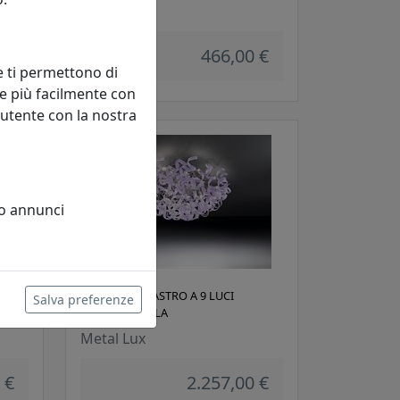
Metal Lux
 €
466,00 €
e ti permettono di
e più facilmente con
 utente con la nostra
 o annunci
PLAFONIERA ASTRO A 9 LUCI
Salva preferenze
206.390.05 LILLA
Metal Lux
 €
2.257,00 €