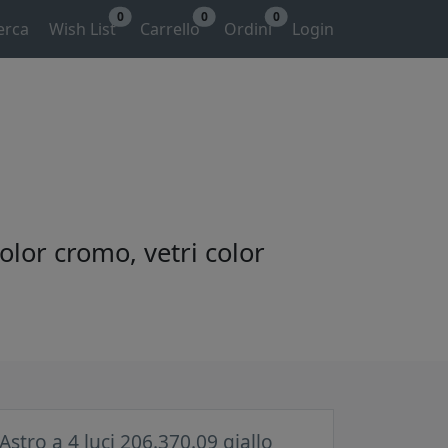
0
0
0
erca
Wish List
Carrello
Ordini
Login
color cromo, vetri color
Astro a 4 luci 206.370.09 giallo