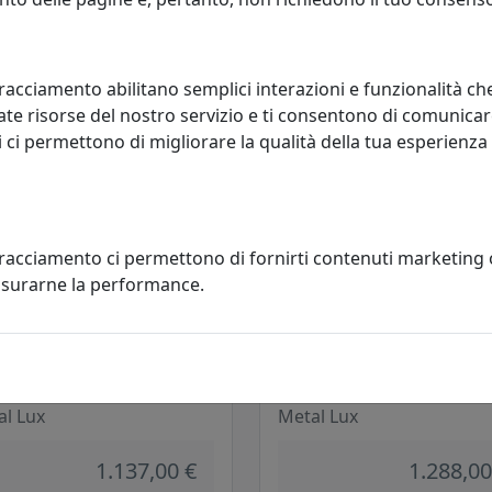
al Lux
Metal Lux
1.259,00 €
410,00
racciamento abilitano semplici interazioni e funzionalità ch
te risorse del nostro servizio e ti consentono di comunicar
 ci permettono di migliorare la qualità della tua esperienza
tracciamento ci permettono di fornirti contenuti marketing
misurarne la performance.
ONIERA ASTRO A 6 LUCI
PLAFONIERA ASTRO A 6 LUCI
380.15 FOGLIA ARGENTO
206.385.09 GIALLO
al Lux
Metal Lux
1.137,00 €
1.288,00