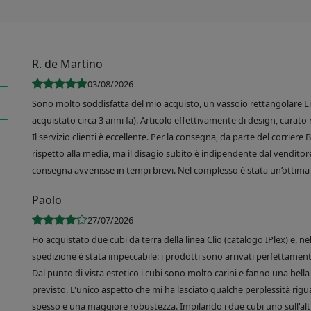
R. de Martino
03/08/2026
Sono molto soddisfatta del mio acquisto, un vassoio rettangolare Like
acquistato circa 3 anni fa). Articolo effettivamente di design, curato 
Il servizio clienti è eccellente. Per la consegna, da parte del corrier
rispetto alla media, ma il disagio subito è indipendente dal venditore
consegna avvenisse in tempi brevi. Nel complesso è stata un’ottima 
Paolo
27/07/2026
Ho acquistato due cubi da terra della linea Clio (catalogo IPlex) e, n
spedizione è stata impeccabile: i prodotti sono arrivati perfettamente
Dal punto di vista estetico i cubi sono molto carini e fanno una bella 
previsto. L'unico aspetto che mi ha lasciato qualche perplessità rigu
spesso e una maggiore robustezza. Impilando i due cubi uno sull'altr