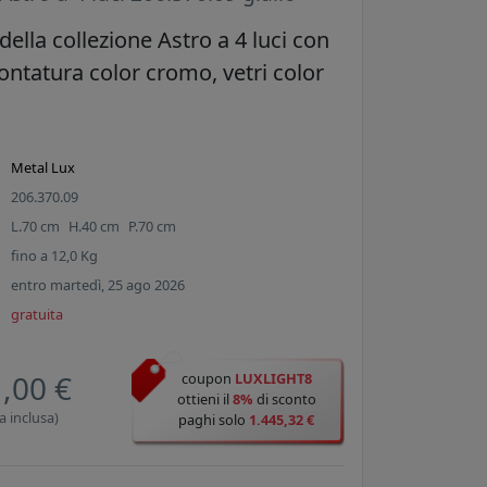
della collezione Astro a 4 luci con
ontatura color cromo, vetri color
Metal Lux
206.370.09
L.
70
cm
H.
40
cm
P.
70
cm
fino a
12,0
Kg
entro martedì, 25 ago 2026
gratuita
,00 €
coupon
LUXLIGHT8
ottieni il
8%
di sconto
a inclusa)
paghi solo
1.445,32 €