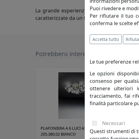
informazioni persona
Puoi rivedere e modif
La grande esperienza maturata in questi an
Per rifiutare il tuo 
caratterizzate da un forte contenuto tecnolo
conferma le scelte ef
Accetta tutto
Rifiuta
Potrebbero interessarti
Le tue preferenze rel
Le opzioni disponibi
consenso per qualsias
ottenere ulteriori 
tracciamento, fai ri
finalità particolare p
Necessari
PLAFONIERA A 6 LUCI ASTRO
PLAF
Questi strumenti di t
205.380.02 BIANCO
205.
corretto funzionamen