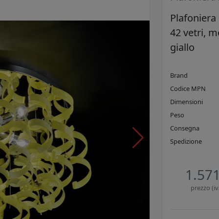
Plafoniera 
42 vetri, m
giallo
Brand
Codice MPN
Dimensioni
Peso
Consegna
Spedizione
1.571
prezzo (iv