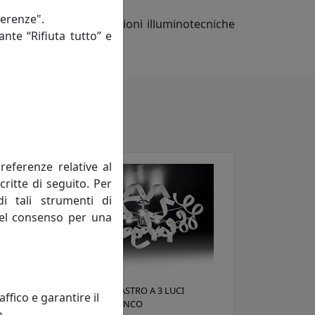
ferenze".
 Lux di proporre soluzioni illuminotecniche
ante “Rifiuta tutto” e
referenze relative al
critte di seguito. Per
di tali strumenti di
 del consenso per una
PLAFONIERA ASTRO A 3 LUCI
fico e garantire il
206.340.02 BIANCO
o.