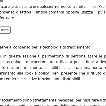
li.
icare le tue scelte in qualsiasi momento tramite il link "Pre
ni di operatività e presenza nei mercati consente a Metal
consenso disattiva i singoli comandi oppure utilizza il puls
gico a prezzi competitivi e in tempi estremamente ridotti.
fettuate.
 tutto
ative al consenso per le tecnologie di tracciamento
li in questa sezione ti permettono di personalizzare le p
i tecnologia di tracciamento utilizzata per le finalità des
informazioni in merito all'utilità e al funzionamento 
ferimento alla cookie policy. Tieni presente che il rifiuto
uò rendere le relative funzioni non disponibili.
ONIERA A 6 LUCI ASTRO
PLAFONIERA ASTRO A 3 LUCI
racciamento sono strettamente necessari per misurare il traf
380.14 FOGLIA RAME
206.330.04 ROSSA
to delle pagine e, pertanto, non richiedono il tuo consens