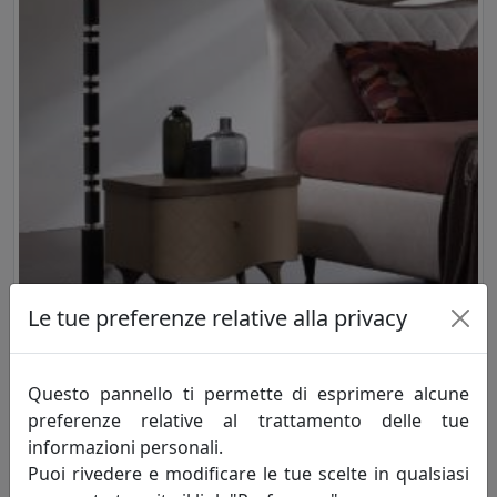
Le tue preferenze relative alla privacy
Home & Living
Redazione
Come illuminare casa, idee e consigli
Questo pannello ti permette di esprimere alcune
preferenze relative al trattamento delle tue
Tante idee e consigli per una perfetta illuminazione degli
informazioni personali.
ambienti. Elimina gli angoli bui e aumenta lo spazio visivo
Puoi rivedere e modificare le tue scelte in qualsiasi
creando un’atmosfera calda e accogliente