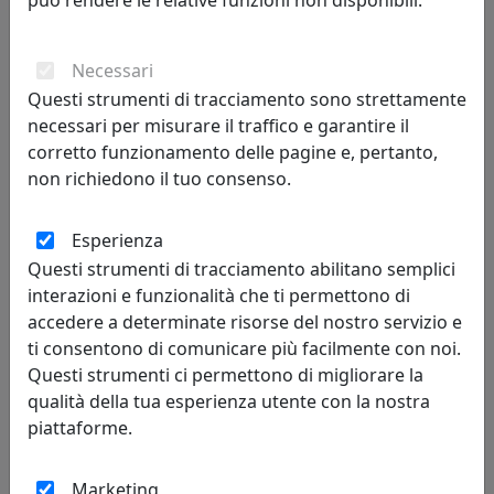
può rendere le relative funzioni non disponibili.
Arredare casa con i colori dell'autunno
L’arrivo dell’autunno veste le nostre casa dei colori della terra,
Necessari
le sfumature del giallo, del marrone e del rosso si delineano
Questi strumenti di tracciamento sono strettamente
con personalità nelle tinte ocra, cioccolato e arancio.
necessari per misurare il traffico e garantire il
corretto funzionamento delle pagine e, pertanto,
non richiedono il tuo consenso.
Esperienza
Questi strumenti di tracciamento abilitano semplici
interazioni e funzionalità che ti permettono di
accedere a determinate risorse del nostro servizio e
ti consentono di comunicare più facilmente con noi.
Questi strumenti ci permettono di migliorare la
qualità della tua esperienza utente con la nostra
piattaforme.
Marketing